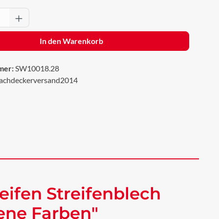
Anzahl: Gib den gewünschten Wert ein oder 
In den Warenkorb
mer:
SW10018.28
achdeckerversand2014
eifen Streifenblech
dene Farben"