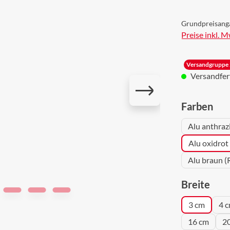
Grundpreisang
Preise inkl. 
Versandgruppe 
Versandferti
aus
Farben
Alu anthraz
Alu oxidrot
Alu braun (
aus
Breite
3 cm
4 
16 cm
2