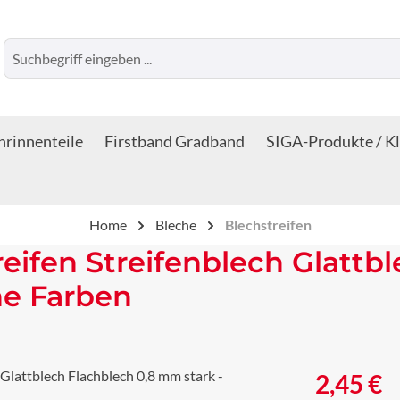
rinnenteile
Firstband Gradband
SIGA-Produkte / K
Home
Bleche
Blechstreifen
reifen Streifenblech Glattb
ne Farben
Regulärer Prei
2,45 €