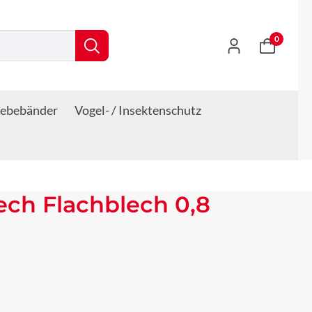
0
lebebänder
Vogel- / Insektenschutz
lech Flachblech 0,8
s: