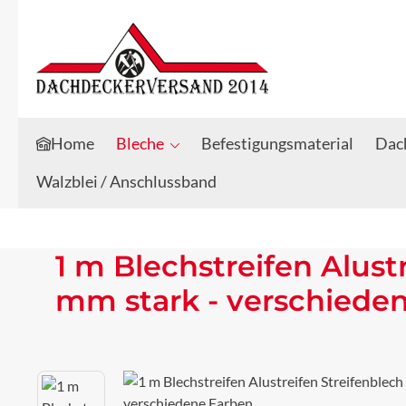
Zum Hauptinhalt springen
Zur Suche springen
Home
Bleche
Befestigungsmaterial
Dach
Walzblei / Anschlussband
1 m Blechstreifen Alust
mm stark - verschiede
Bildergalerie überspringen