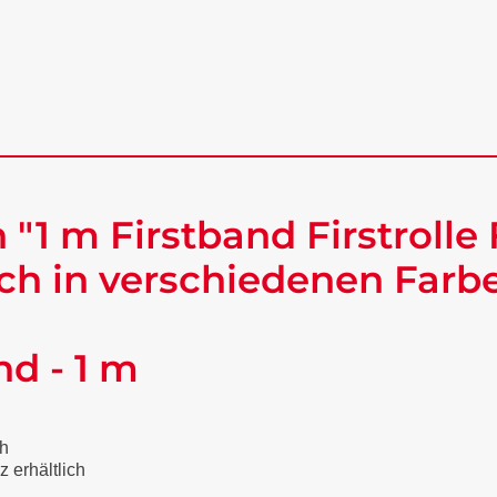
1 m Firstband Firstrolle F
ch in verschiedenen Farbe
nd - 1 m
ch
z erhältlich