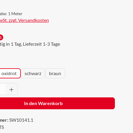
abe:
1 Meter
MwSt. zzgl. Versandkosten
1
g in 1 Tag, Lieferzeit 1-3 Tage
wählen
oxidrot
schwarz
braun
Anzahl: Gib den gewünschten Wert ein oder 
In den Warenkorb
mer:
SW10141.1
TS