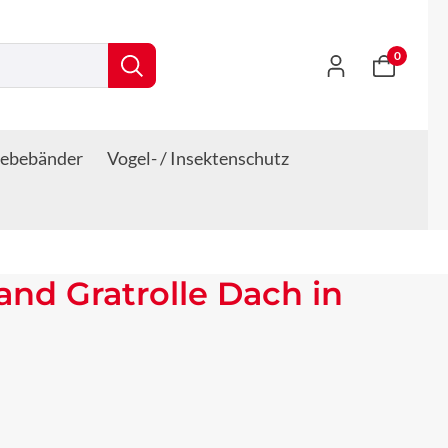
0
lebebänder
Vogel- / Insektenschutz
band Gratrolle Dach in
s: