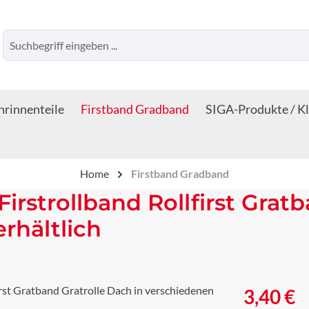
rinnenteile
Firstband Gradband
SIGA-Produkte / K
Home
Firstband Gradband
 Firstrollband Rollfirst Grat
rhältlich
Regulärer Prei
3,40 €