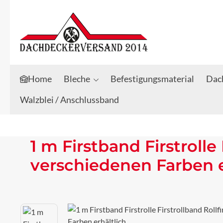
Zum Hauptinhalt springen
Zur Suche springen
Home
Bleche
Befestigungsmaterial
Dach
Walzblei / Anschlussband
1 m Firstband Firstrolle
verschiedenen Farben e
Bildergalerie überspringen