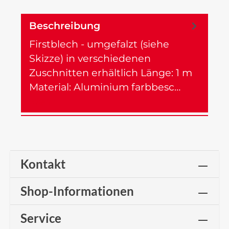
Beschreibung
Firstblech - umgefalzt (siehe
Skizze) in verschiedenen
Zuschnitten erhältlich Länge: 1 m
Material: Aluminium farbbesc…
Mehr
Kontakt
Shop-Informationen
Service