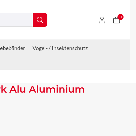
0
lebebänder
Vogel- / Insektenschutz
rk Alu Aluminium
s: