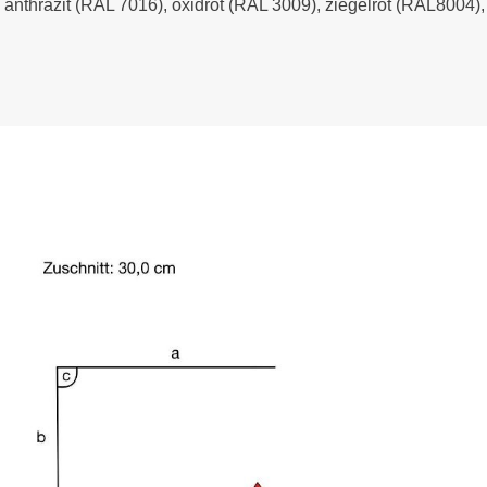
- anthrazit (RAL 7016), oxidrot (RAL 3009), ziegelrot (RAL8004