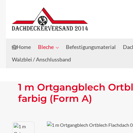
Zum Hauptinhalt springen
Zur Suche springen
Home
Bleche
Befestigungsmaterial
Dach
Walzblei / Anschlussband
1 m Ortgangblech Ortb
farbig (Form A)
Bildergalerie überspringen