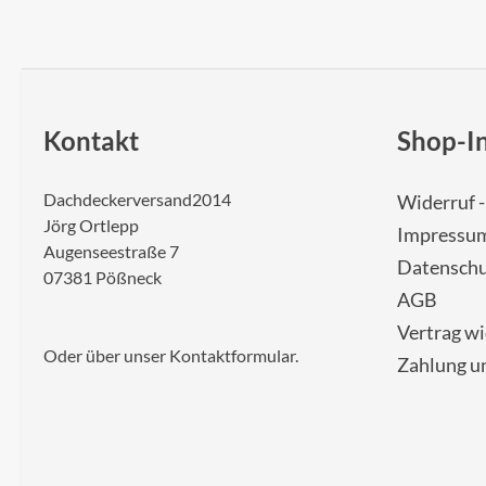
Kontakt
Shop-I
Dachdeckerversand2014
Widerruf 
Jörg Ortlepp
Impressu
Augenseestraße 7
Datenschu
07381 Pößneck
AGB
Vertrag w
Oder über unser
Kontaktformular
.
Zahlung u