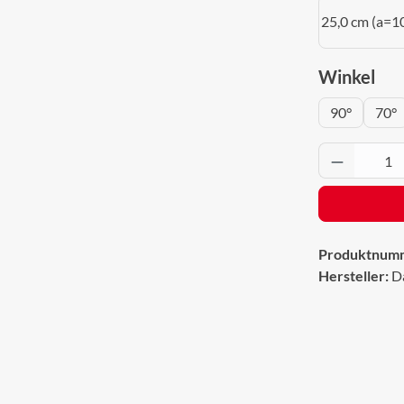
25,0 cm (a=1
aus
Winkel
90°
70°
Produkt 
Produktnum
Hersteller:
D