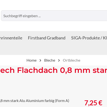
rinnenteile
Firstband Gradband
SIGA-Produkte / K
Home
Bleche
Ortbleche
lech Flachdach 0,8 mm sta
Regulärer Prei
7,25 €