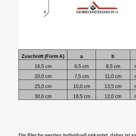
Zuschnitt (Form A)
a
b
16,5 cm
6,5 cm
8,5 cm
20,0 cm
7,5 cm
11,0 cm
25,0 cm
10,0 cm
13,5 cm
30,0 cm
16,5 cm
12,0 cm
Die Bleche werden individuell gekantet, daher ist 