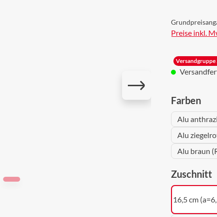
Grundpreisang
Preise inkl. 
Versandgruppe 
Versandferti
aus
Farben
Alu anthraz
Alu ziegelr
Alu braun (
a
Zuschnitt
16,5 cm (a=6