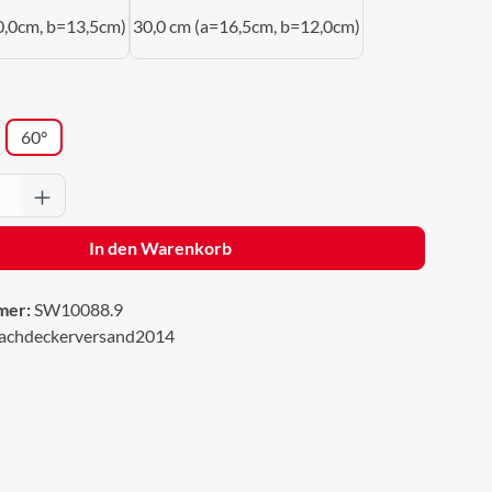
0,0cm, b=13,5cm)
30,0 cm (a=16,5cm, b=12,0cm)
wählen
60°
Anzahl: Gib den gewünschten Wert ein oder 
In den Warenkorb
mer:
SW10088.9
achdeckerversand2014