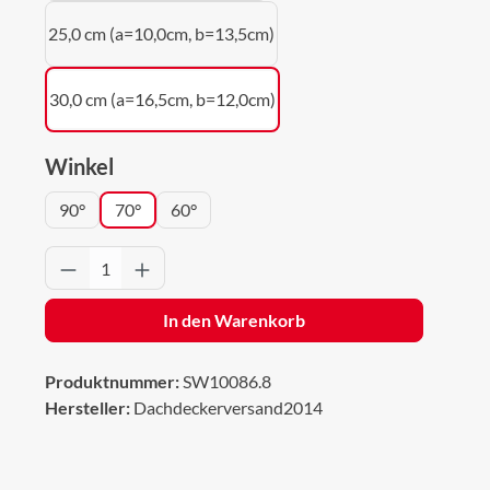
25,0 cm (a=10,0cm, b=13,5cm)
30,0 cm (a=16,5cm, b=12,0cm)
auswählen
Winkel
90°
70°
60°
Produkt Anzahl: Gib den gewünschten Wert 
In den Warenkorb
Produktnummer:
SW10086.8
Hersteller:
Dachdeckerversand2014