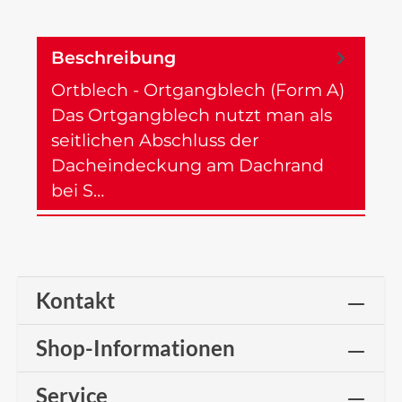
Beschreibung
Ortblech - Ortgangblech (Form A)
Das Ortgangblech nutzt man als
seitlichen Abschluss der
Dacheindeckung am Dachrand
bei S…
Mehr
Kontakt
Shop-Informationen
Service