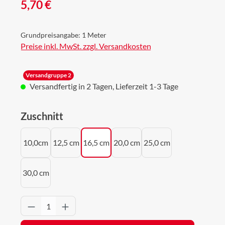
Regulärer Preis:
5,70 €
Grundpreisangabe:
1 Meter
Preise inkl. MwSt. zzgl. Versandkosten
Versandgruppe 2
Versandfertig in 2 Tagen, Lieferzeit 1-3 Tage
auswählen
Zuschnitt
10,0cm
12,5 cm
16,5 cm
20,0 cm
25,0 cm
30,0 cm
Produkt Anzahl: Gib den gewünschten Wert 