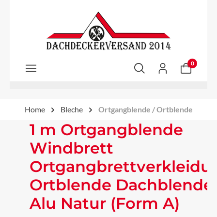
Zum Hauptinhalt springen
0
Home
Bleche
Ortgangblende / Ortblende
1 m Ortgangblende
Windbrett
Ortgangbrettverkleidu
Ortblende Dachblende
Alu Natur (Form A)