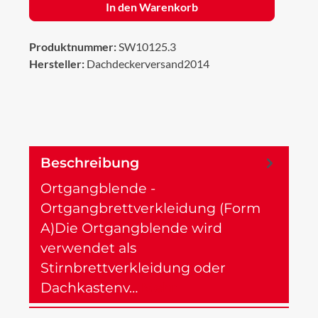
In den Warenkorb
Produktnummer:
SW10125.3
Hersteller:
Dachdeckerversand2014
Beschreibung
Ortgangblende -
Ortgangbrettverkleidung (Form
A)Die Ortgangblende wird
verwendet als
Stirnbrettverkleidung oder
Dachkastenv…
Mehr