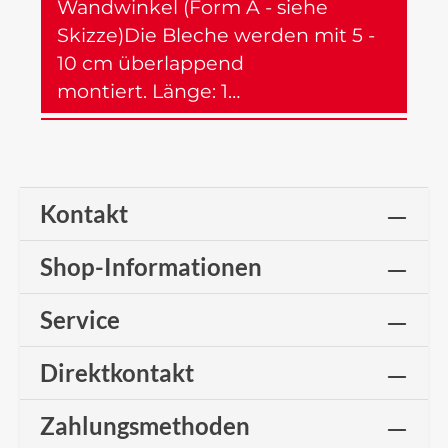
Wandwinkel (Form A - siehe
Skizze)Die Bleche werden mit 5 -
10 cm überlappend
montiert. Länge: 1…
Mehr
Kontakt
Shop-Informationen
Service
Direktkontakt
Zahlungsmethoden