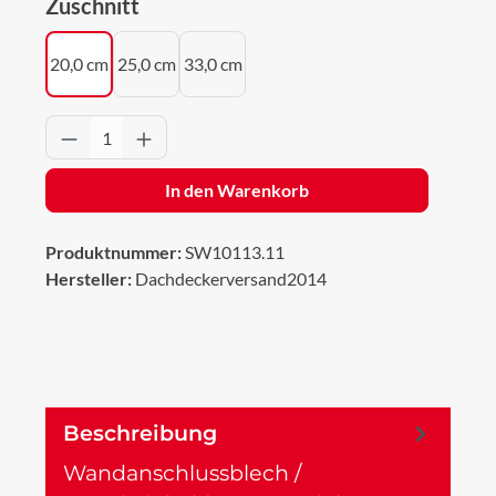
auswählen
Zuschnitt
20,0 cm
25,0 cm
33,0 cm
Produkt Anzahl: Gib den gewünschten Wert 
In den Warenkorb
Produktnummer:
SW10113.11
Hersteller:
Dachdeckerversand2014
Beschreibung
Wandanschlussblech /