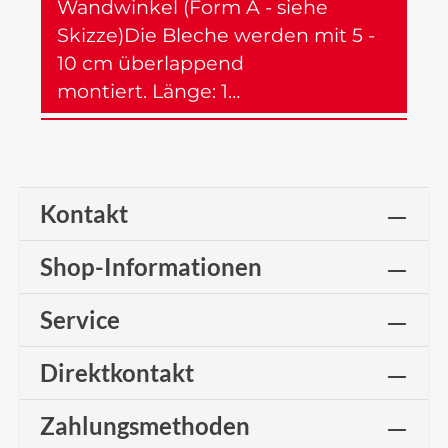
Wandwinkel (Form A - siehe
Skizze)Die Bleche werden mit 5 -
10 cm überlappend
montiert. Länge: 1…
Mehr
Kontakt
Shop-Informationen
Service
Direktkontakt
Zahlungsmethoden