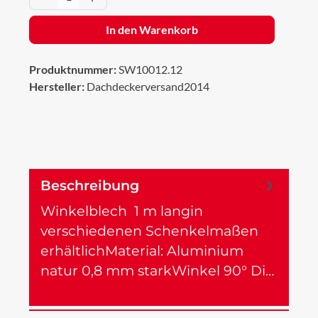
In den Warenkorb
Produktnummer:
SW10012.12
Hersteller:
Dachdeckerversand2014
Beschreibung
Winkelblech 1 m langin
verschiedenen Schenkelmaßen
erhältlichMaterial: Aluminium
natur 0,8 mm starkWinkel 90° Di…
Mehr