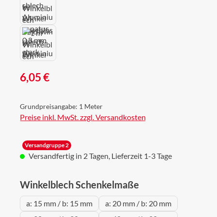
Regulärer Preis:
6,05 €
Grundpreisangabe:
1 Meter
Preise inkl. MwSt. zzgl. Versandkosten
Versandgruppe 2
Versandfertig in 2 Tagen, Lieferzeit 1-3 Tage
auswählen
Winkelblech Schenkelmaße
a: 15 mm / b: 15 mm
a: 20 mm / b: 20 mm