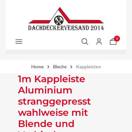
Zum Hauptinhalt springen
0
Home
Bleche
Kappleisten
1m Kappleiste
Aluminium
stranggepresst
wahlweise mit
Blende und