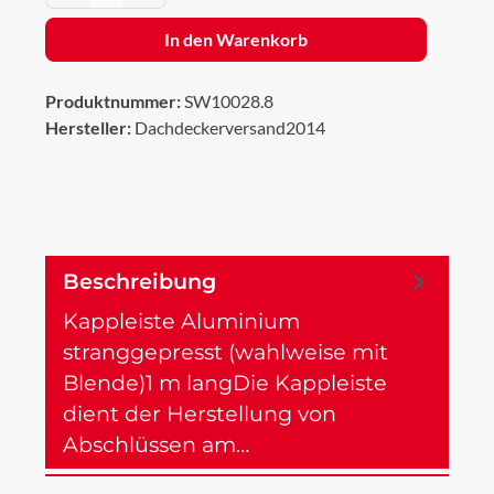
In den Warenkorb
Produktnummer:
SW10028.8
Hersteller:
Dachdeckerversand2014
Beschreibung
Kappleiste Aluminium
stranggepresst (wahlweise mit
Blende)1 m langDie Kappleiste
dient der Herstellung von
Abschlüssen am…
Mehr