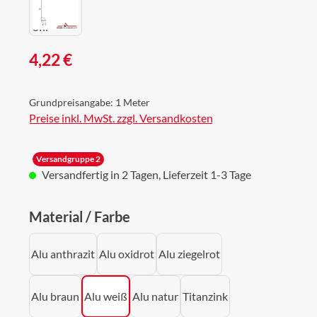
Regulärer Preis:
4,22 €
Grundpreisangabe:
1 Meter
Preise inkl. MwSt. zzgl. Versandkosten
Versandgruppe 2
Versandfertig in 2 Tagen, Lieferzeit 1-3 Tage
auswählen
Material / Farbe
Alu anthrazit
Alu oxidrot
Alu ziegelrot
Alu braun
Alu weiß
Alu natur
Titanzink