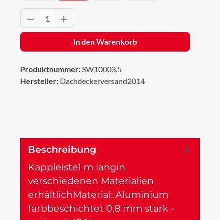
Produkt Anzahl: Gib den gewünschten Wert 
In den Warenkorb
Produktnummer:
SW10003.5
Hersteller:
Dachdeckerversand2014
Beschreibung
Kappleiste1 m langin
verschiedenen Materialien
erhältlichMaterial: Aluminium
farbbeschichtet 0,8 mm stark -