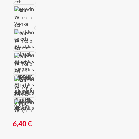
Regulärer Preis:
6,40 €