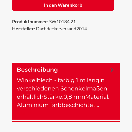
In den Warenkorb
Produktnummer:
SW10184.21
Hersteller:
Dachdeckerversand2014
Beschreibung
Winkelblech - farbig 1 m langin
verschiedenen Schenkelmaßen
erhältlichStärke:0,8 mmMaterial:
Aluminium farbbeschichtet…
Mehr