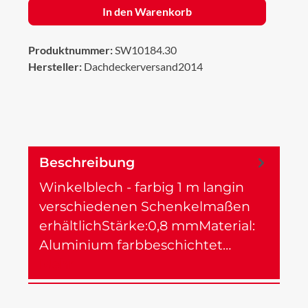
In den Warenkorb
Produktnummer:
SW10184.30
Hersteller:
Dachdeckerversand2014
Beschreibung
Winkelblech - farbig 1 m langin
verschiedenen Schenkelmaßen
erhältlichStärke:0,8 mmMaterial:
Aluminium farbbeschichtet…
Mehr