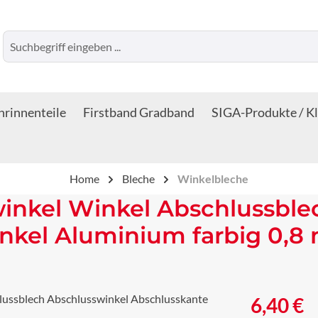
rinnenteile
Firstband Gradband
SIGA-Produkte / K
Home
Bleche
Winkelbleche
inkel Winkel Abschlussble
nkel Aluminium farbig 0,8
Regulärer Prei
6,40 €