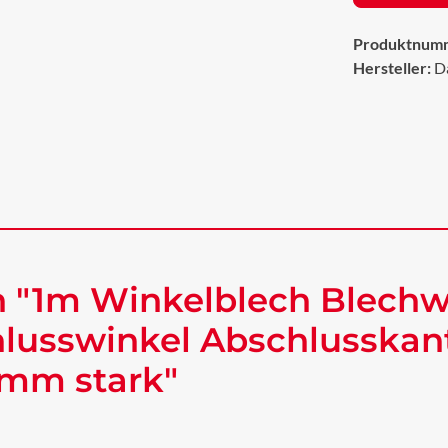
Produktnum
Hersteller:
D
 "1m Winkelblech Blechw
lusswinkel Abschlusskan
 mm stark"