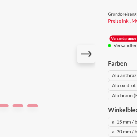
Grundpreisang
Preise inkl. 
Versandgruppe 
Versandferti
aus
Farben
Alu anthraz
Alu oxidrot
Alu braun (
Winkelble
a: 15 mm / 
a: 30 mm / 