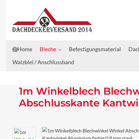
Zum Hauptinhalt springen
Zur Suche springen
Home
Bleche
Befestigungsmaterial
Dach
Walzblei / Anschlussband
1m Winkelblech Blechw
Abschlusskante Kantwi
Bildergalerie überspringen