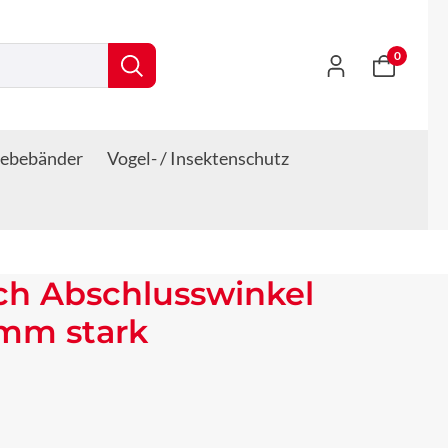
0
lebebänder
Vogel- / Insektenschutz
ch Abschlusswinkel
 mm stark
s: