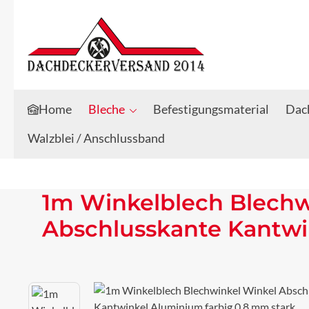
Zum Hauptinhalt springen
Zur Suche springen
Home
Bleche
Befestigungsmaterial
Dach
Walzblei / Anschlussband
1m Winkelblech Blechw
Abschlusskante Kantwi
Bildergalerie überspringen