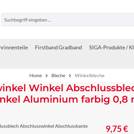
rinnenteile
Firstband Gradband
SIGA-Produkte / K
Home
Bleche
Winkelbleche
inkel Winkel Abschlussble
nkel Aluminium farbig 0,8
Regulärer Prei
9,75 €