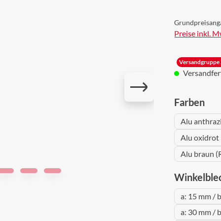
Grundpreisang
Preise inkl. 
Versandgruppe 
Versandferti
aus
Farben
Alu anthraz
Alu oxidrot
Alu braun (
Winkelble
a: 15 mm / 
a: 30 mm / 