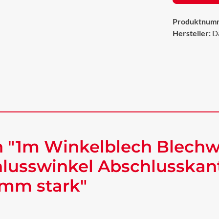
Produktnum
Hersteller:
D
 "1m Winkelblech Blechw
lusswinkel Abschlusskan
 mm stark"