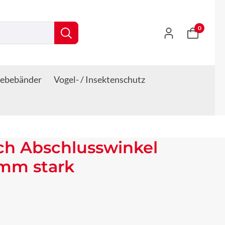
0
lebebänder
Vogel- / Insektenschutz
ch Abschlusswinkel
 mm stark
s: