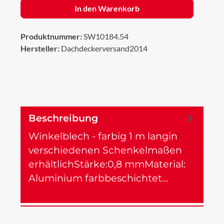
In den Warenkorb
Produktnummer:
SW10184.54
Hersteller:
Dachdeckerversand2014
Beschreibung
Winkelblech - farbig 1 m langin
verschiedenen Schenkelmaßen
erhältlichStärke:0,8 mmMaterial:
Aluminium farbbeschichtet…
Mehr