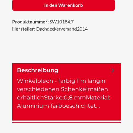
In den Warenkorb
Produktnummer:
SW10184.7
Hersteller:
Dachdeckerversand2014
Beschreibung
Winkelblech - farbig 1 m langin
verschiedenen Schenkelmaßen
erhältlichStärke:0,8 mmMaterial:
Aluminium farbbeschichtet…
Mehr