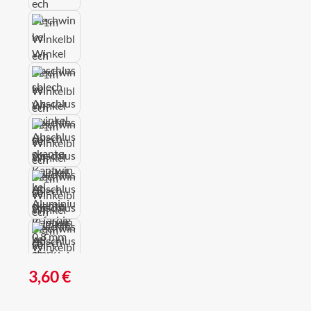
Regulärer Preis:
3,60 €