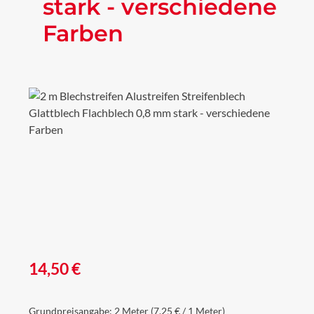
stark - verschiedene
Farben
Bildergalerie überspringen
Regulärer Preis:
14,50 €
Grundpreisangabe:
2 Meter
(7,25 € / 1 Meter)