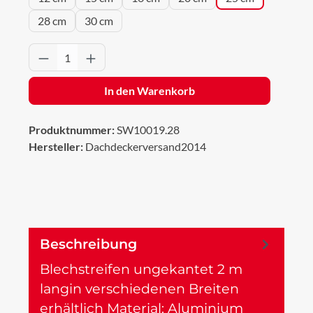
28 cm
30 cm
Produkt Anzahl: Gib den gewünschten Wert 
In den Warenkorb
Produktnummer:
SW10019.28
Hersteller:
Dachdeckerversand2014
Beschreibung
Blechstreifen ungekantet 2 m
langin verschiedenen Breiten
erhältlich Material: Aluminium