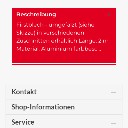
Beschreibung
Firstblech - umgefalzt (siehe
Skizze) in verschiedenen
Zuschnitten erhältlich Länge: 2 m
Material: Aluminium farbbesc…
Mehr
Kontakt
Shop-Informationen
Service