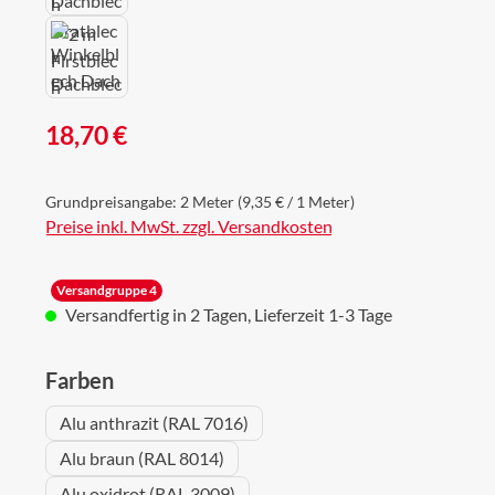
Regulärer Preis:
18,70 €
Grundpreisangabe:
2 Meter
(9,35 € / 1 Meter)
Preise inkl. MwSt. zzgl. Versandkosten
Versandgruppe 4
Versandfertig in 2 Tagen, Lieferzeit 1-3 Tage
auswählen
Farben
Alu anthrazit (RAL 7016)
Alu braun (RAL 8014)
Alu oxidrot (RAL 3009)