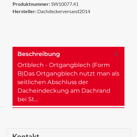
Produktnummer:
SW10077.41
Hersteller:
Dachdeckerversand2014
Beschreibung
Ortblech - Ortgangblech (Form
B)Das Ortgangblech nutzt man als
seitlichen Abschluss der
Dacheindeckung am Dachrand
bei St…
Mehr
Kontakt