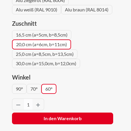
Alu ziegelrot (RAL 8004)
Alu weiß (RAL 9010)
Alu braun (RAL 8014)
auswählen
Zuschnitt
16,5 cm (a=5cm, b=8,5cm)
20,0 cm (a=6cm, b=11cm)
25,0 cm (a=8,5cm, b=13,5cm)
30,0 cm (a=15,0cm, b=12,0cm)
auswählen
Winkel
90°
70°
60°
Produkt Anzahl: Gib den gewünschten Wert 
In den Warenkorb