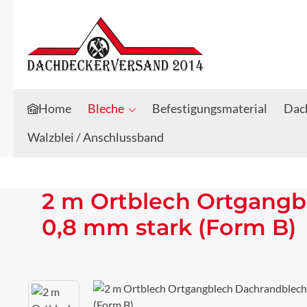
Zum Hauptinhalt springen
Zur Suche springen
Home
Bleche
Befestigungsmaterial
Dach
Walzblei / Anschlussband
2 m Ortblech Ortgangb
0,8 mm stark (Form B)
Bildergalerie überspringen