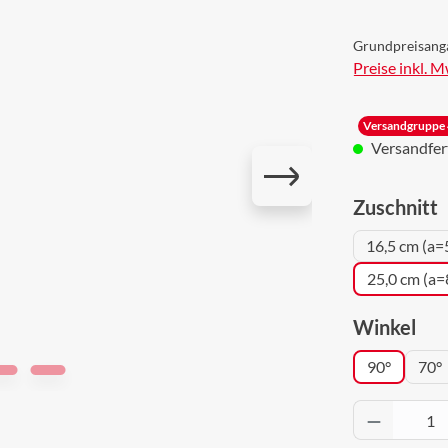
Grundpreisang
Preise inkl. 
Versandgruppe 
Versandferti
a
Zuschnitt
16,5 cm (a=
25,0 cm (a=
aus
Winkel
90°
70°
Produkt 