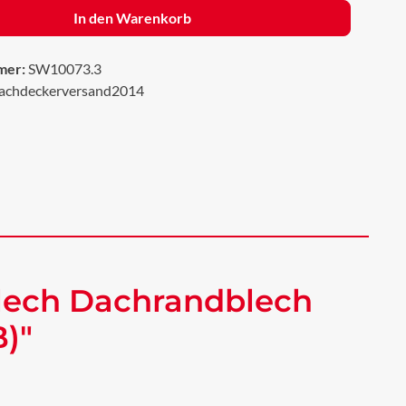
In den Warenkorb
mer:
SW10073.3
achdeckerversand2014
lech Dachrandblech
)"