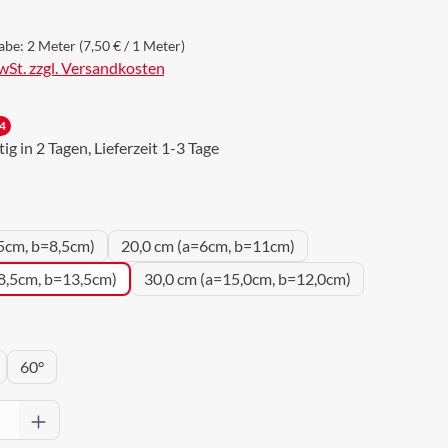
abe:
2 Meter
(7,50 € / 1 Meter)
MwSt. zzgl. Versandkosten
4
g in 2 Tagen, Lieferzeit 1-3 Tage
uswählen
5cm, b=8,5cm)
20,0 cm (a=6cm, b=11cm)
8,5cm, b=13,5cm)
30,0 cm (a=15,0cm, b=12,0cm)
wählen
60°
Anzahl: Gib den gewünschten Wert ein oder 