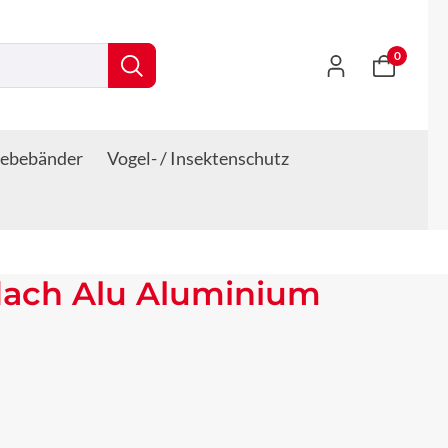
0
lebebänder
Vogel- / Insektenschutz
dach Alu Aluminium
s: