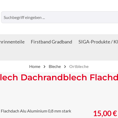
rinnenteile
Firstband Gradband
SIGA-Produkte / K
Home
Bleche
Ortbleche
lech Dachrandblech Flach
Regulärer Prei
15,00 €