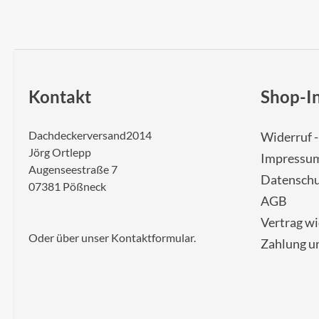
Kontakt
Shop-I
Dachdeckerversand2014
Widerruf 
Jörg Ortlepp
Impressu
Augenseestraße 7
Datenschu
07381 Pößneck
AGB
Vertrag w
Oder über unser
Kontaktformular
.
Zahlung u