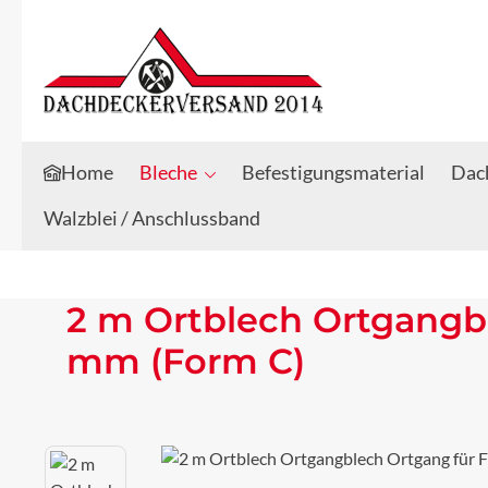
Zum Hauptinhalt springen
Zur Suche springen
Home
Bleche
Befestigungsmaterial
Dach
Walzblei / Anschlussband
2 m Ortblech Ortgangb
mm (Form C)
Bildergalerie überspringen