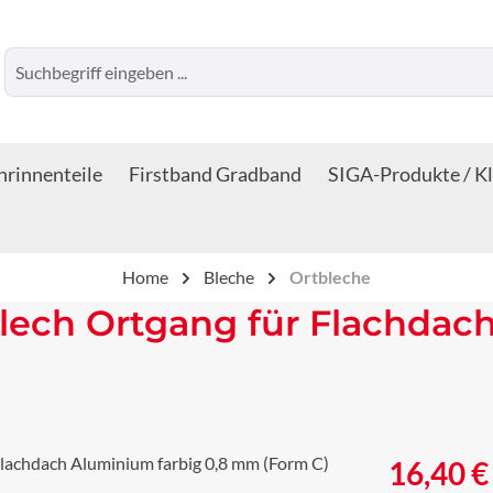
rinnenteile
Firstband Gradband
SIGA-Produkte / K
Home
Bleche
Ortbleche
lech Ortgang für Flachdach
Regulärer Prei
16,40 €