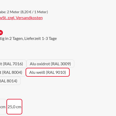
abe:
2 Meter
(8,20 € / 1 Meter)
MwSt. zzgl. Versandkosten
4
g in 2 Tagen, Lieferzeit 1-3 Tage
wählen
it (RAL 7016)
Alu oxidrot (RAL 3009)
ot (RAL 8004)
Alu weiß (RAL 9010)
RAL 8014)
uswählen
 cm
25,0 cm