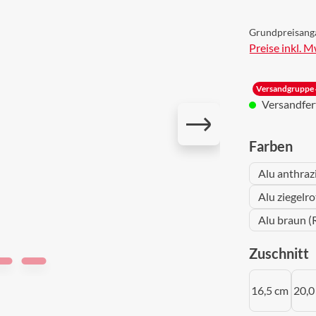
Grundpreisang
Preise inkl. 
Versandgruppe 
Versandferti
aus
Farben
Alu anthraz
Alu ziegelr
Alu braun (
a
Zuschnitt
16,5 cm
20,0