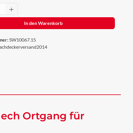
Anzahl: Gib den gewünschten Wert ein oder 
In den Warenkorb
mer:
SW10067.15
achdeckerversand2014
ech Ortgang für