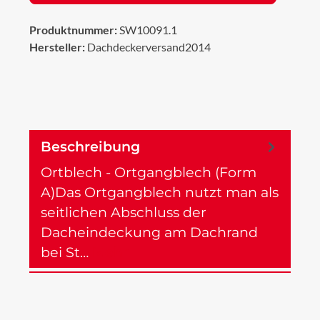
Produktnummer:
SW10091.1
Hersteller:
Dachdeckerversand2014
Beschreibung
Ortblech - Ortgangblech (Form
A)Das Ortgangblech nutzt man als
seitlichen Abschluss der
Dacheindeckung am Dachrand
bei St…
Mehr