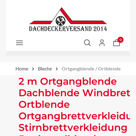
Zum Hauptinhalt springen
0
Home
Bleche
Ortgangblende / Ortblende
2 m Ortgangblende
Dachblende Windbrett
Ortblende
Ortgangbrettverkleidu
Stirnbrettverkleidung