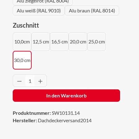
Alu ziegelrot (RAL 8004)
Alu weiß (RAL 9010)
Alu braun (RAL 8014)
auswählen
Zuschnitt
10,0cm
12,5 cm
16,5 cm
20,0 cm
25,0 cm
30,0 cm
Produkt Anzahl: Gib den gewünschten Wert 
In den Warenkorb
Produktnummer:
SW10131.14
Hersteller:
Dachdeckerversand2014