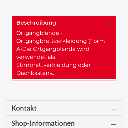
Beschreibung
Ortgangblende -
Ortgangbrettverkleidung (Form
A)Die Ortgangblende wird
verwendet als
Stirnbrettverkleidung oder
Dachkastenv…
Mehr
Kontakt
Shop-Informationen