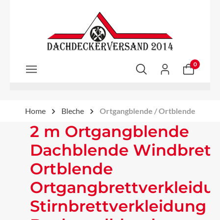
Zum Hauptinhalt springen
0
Home
Bleche
Ortgangblende / Ortblende
2 m Ortgangblende
Dachblende Windbrett
Ortblende
Ortgangbrettverkleidu
Stirnbrettverkleidung