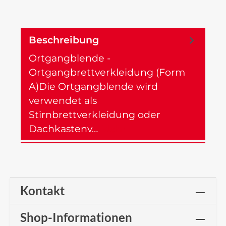
Beschreibung
Ortgangblende -
Ortgangbrettverkleidung (Form
A)Die Ortgangblende wird
verwendet als
Stirnbrettverkleidung oder
Dachkastenv…
Mehr
Kontakt
Shop-Informationen