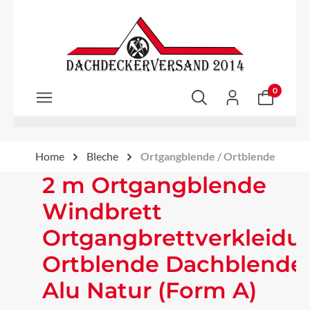
Zum Hauptinhalt springen
0
Home
Bleche
Ortgangblende / Ortblende
2 m Ortgangblende
Windbrett
Ortgangbrettverkleidu
Ortblende Dachblende
Alu Natur (Form A)