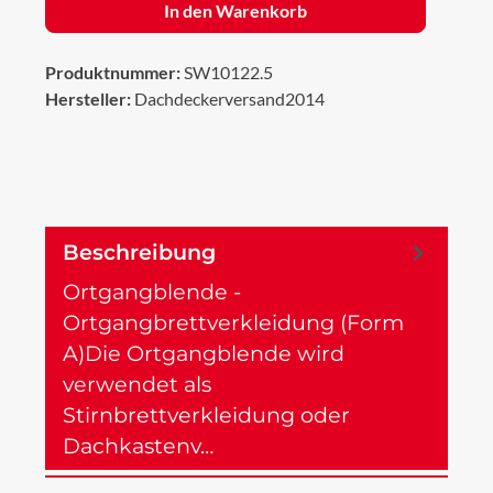
In den Warenkorb
Produktnummer:
SW10122.5
Hersteller:
Dachdeckerversand2014
Beschreibung
Ortgangblende -
Ortgangbrettverkleidung (Form
A)Die Ortgangblende wird
verwendet als
Stirnbrettverkleidung oder
Dachkastenv…
Mehr