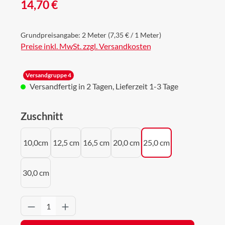
Regulärer Preis:
14,70 €
Grundpreisangabe:
2 Meter
(7,35 € / 1 Meter)
Preise inkl. MwSt. zzgl. Versandkosten
Versandgruppe 4
Versandfertig in 2 Tagen, Lieferzeit 1-3 Tage
auswählen
Zuschnitt
10,0cm
12,5 cm
16,5 cm
20,0 cm
25,0 cm
30,0 cm
Produkt Anzahl: Gib den gewünschten Wert 