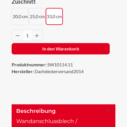
auswählen
Zuschnitt
20,0 cm
25,0 cm
33,0 cm
Produkt Anzahl: Gib den gewünschten Wert 
In den Warenkorb
Produktnummer:
SW10114.11
Hersteller:
Dachdeckerversand2014
Beschreibung
Wandanschlussblech /