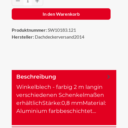
In den Warenkorb
Produktnummer:
SW10183.121
Hersteller:
Dachdeckerversand2014
Beschreibung
Winkelblech - farbig 2 m langin
verschiedenen Schenkelmaßen
erhältlichStärke:0,8 mmMaterial:
Aluminium farbbeschichtet…
Mehr