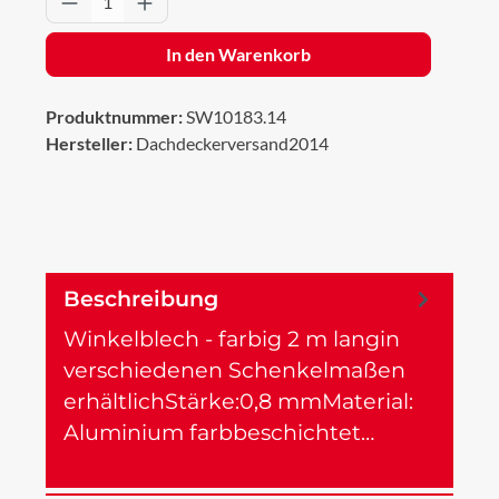
In den Warenkorb
Produktnummer:
SW10183.14
Hersteller:
Dachdeckerversand2014
Beschreibung
Winkelblech - farbig 2 m langin
verschiedenen Schenkelmaßen
erhältlichStärke:0,8 mmMaterial:
Aluminium farbbeschichtet…
Mehr