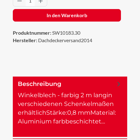
In den Warenkorb
Produktnummer:
SW10183.30
Hersteller:
Dachdeckerversand2014
Beschreibung
Winkelblech - farbig 2 m langin
verschiedenen Schenkelmaßen
erhältlichStärke:0,8 mmMaterial:
Aluminium farbbeschichtet…
Mehr