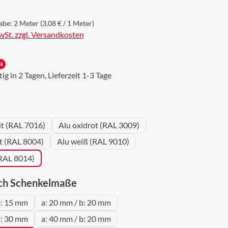
abe:
2 Meter
(3,08 € / 1 Meter)
MwSt. zzgl. Versandkosten
4
g in 2 Tagen, Lieferzeit 1-3 Tage
wählen
it (RAL 7016)
Alu oxidrot (RAL 3009)
ot (RAL 8004)
Alu weiß (RAL 9010)
(RAL 8014)
auswählen
ch Schenkelmaße
b: 15 mm
a: 20 mm / b: 20 mm
b: 30 mm
a: 40 mm / b: 20 mm