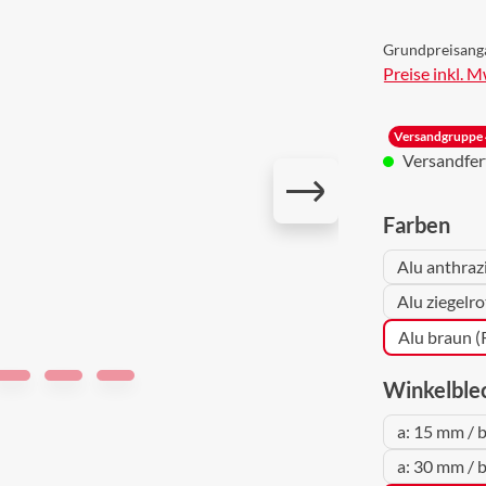
Grundpreisang
Preise inkl. 
Versandgruppe 
Versandferti
aus
Farben
Alu anthraz
Alu ziegelr
Alu braun 
Winkelble
a: 15 mm / 
a: 30 mm / 