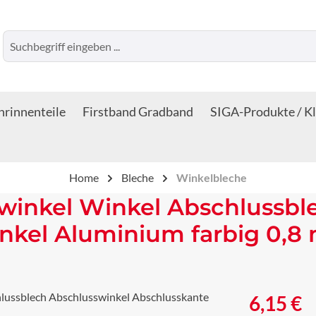
rinnenteile
Firstband Gradband
SIGA-Produkte / K
Home
Bleche
Winkelbleche
winkel Winkel Abschlussbl
nkel Aluminium farbig 0,8
Regulärer Prei
6,15 €