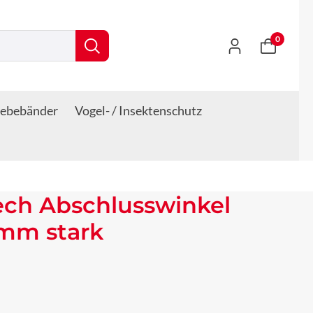
0
lebebänder
Vogel- / Insektenschutz
ech Abschlusswinkel
 mm stark
s: