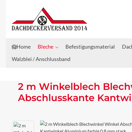
Zum Hauptinhalt springen
Zur Suche springen
Home
Bleche
Befestigungsmaterial
Dach
Walzblei / Anschlussband
2 m Winkelblech Blech
Abschlusskante Kantwi
Bildergalerie überspringen