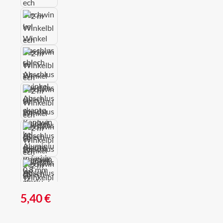
Regulärer Preis:
5,40 €