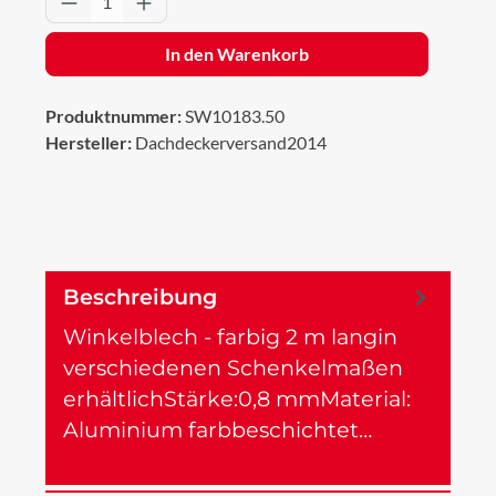
In den Warenkorb
Produktnummer:
SW10183.50
Hersteller:
Dachdeckerversand2014
Beschreibung
Winkelblech - farbig 2 m langin
verschiedenen Schenkelmaßen
erhältlichStärke:0,8 mmMaterial:
Aluminium farbbeschichtet…
Mehr