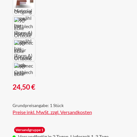
Regulärer Preis:
24,50 €
Grundpreisangabe:
1 Stück
Preise inkl. MwSt. zzgl. Versandkosten
Versandgruppe 1
Versandfertig in 2 Tagen, Lieferzeit 1-3 Tage