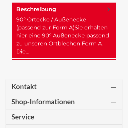
Beschreibung
90° Ortecke / Außenecke
(passend zur Form A)Sie erhalten
hier eine 90° Außenecke passend
zu unseren Ortblechen Form A.
Die…
Mehr
Kontakt
Shop-Informationen
Service