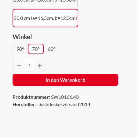
30,0 cm (a=16,5cm, b=12,0cm)
auswählen
Winkel
90°
70°
60°
Produkt Anzahl: Gib den gewünschten Wert 
In den Warenkorb
Produktnummer:
SW10166.40
Hersteller:
Dachdeckerversand2014