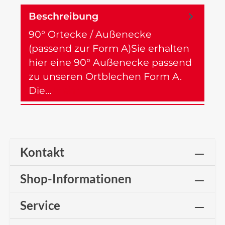
Beschreibung
90° Ortecke / Außenecke
(passend zur Form A)Sie erhalten
hier eine 90° Außenecke passend
zu unseren Ortblechen Form A.
Die…
Mehr
Kontakt
Shop-Informationen
Service