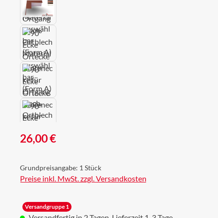
Regulärer Preis:
26,00 €
Grundpreisangabe:
1 Stück
Preise inkl. MwSt. zzgl. Versandkosten
Versandgruppe 1
Versandfertig in 2 Tagen, Lieferzeit 1-3 Tage