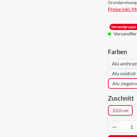
Grundpreisang
Preise inkl. 
Versandgruppe 
Versandferti
aus
Farben
Alu anthraz
Alu oxidrot
Alu ziegelr
a
Zuschnitt
33,0 cm
Produkt 