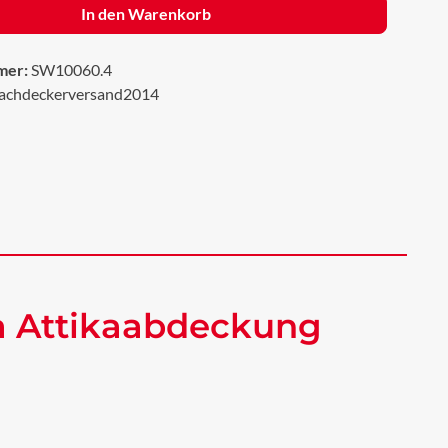
In den Warenkorb
mer:
SW10060.4
achdeckerversand2014
a Attikaabdeckung