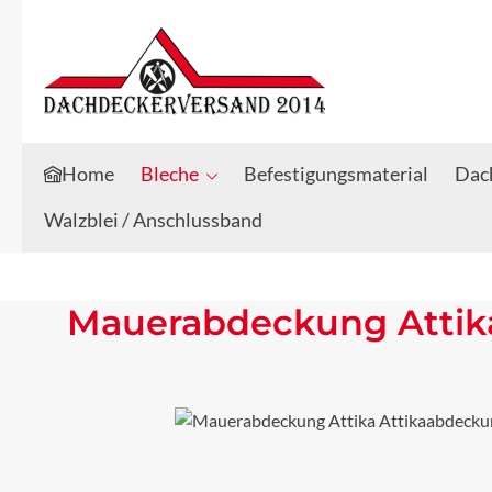
Zum Hauptinhalt springen
Zur Suche springen
Home
Bleche
Befestigungsmaterial
Dach
Walzblei / Anschlussband
Mauerabdeckung Attika
Bildergalerie überspringen