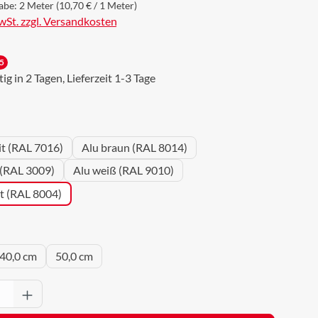
abe:
2 Meter
(10,70 € / 1 Meter)
MwSt. zzgl. Versandkosten
5
g in 2 Tagen, Lieferzeit 1-3 Tage
wählen
it (RAL 7016)
Alu braun (RAL 8014)
 (RAL 3009)
Alu weiß (RAL 9010)
ot (RAL 8004)
uswählen
40,0 cm
50,0 cm
Anzahl: Gib den gewünschten Wert ein oder 