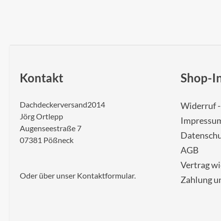
Kontakt
Shop-I
Dachdeckerversand2014
Widerruf 
Jörg Ortlepp
Impressu
Augenseestraße 7
Datenschu
07381 Pößneck
AGB
Vertrag w
Oder über unser
Kontaktformular
.
Zahlung u