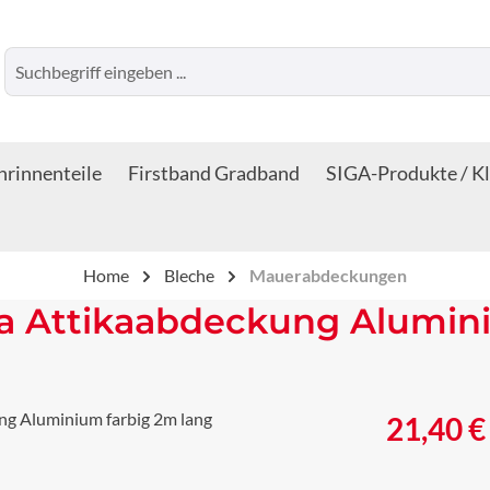
rinnenteile
Firstband Gradband
SIGA-Produkte / K
Home
Bleche
Mauerabdeckungen
 Attikaabdeckung Alumini
Regulärer Prei
21,40 €