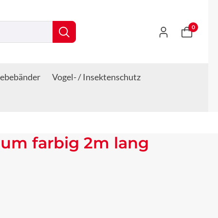
0
lebebänder
Vogel- / Insektenschutz
um farbig 2m lang
s: