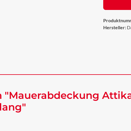
Produktnum
Hersteller:
D
n "Mauerabdeckung Attik
lang"