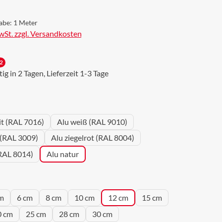
abe:
1 Meter
MwSt. zzgl. Versandkosten
2
g in 2 Tagen, Lieferzeit 1-3 Tage
wählen
it (RAL 7016)
Alu weiß (RAL 9010)
 (RAL 3009)
Alu ziegelrot (RAL 8004)
RAL 8014)
Alu natur
wählen
m
6 cm
8 cm
10 cm
12 cm
15 cm
0 cm
25 cm
28 cm
30 cm