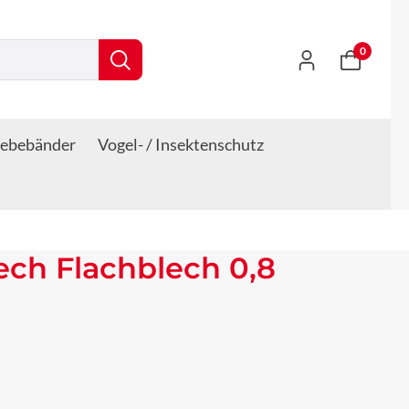
0
lebebänder
Vogel- / Insektenschutz
lech Flachblech 0,8
s: