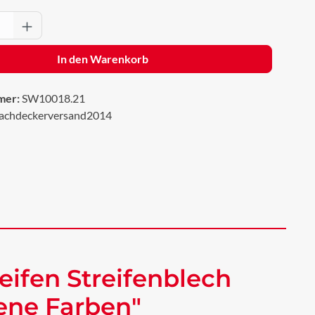
Anzahl: Gib den gewünschten Wert ein oder 
In den Warenkorb
mer:
SW10018.21
achdeckerversand2014
eifen Streifenblech
dene Farben"