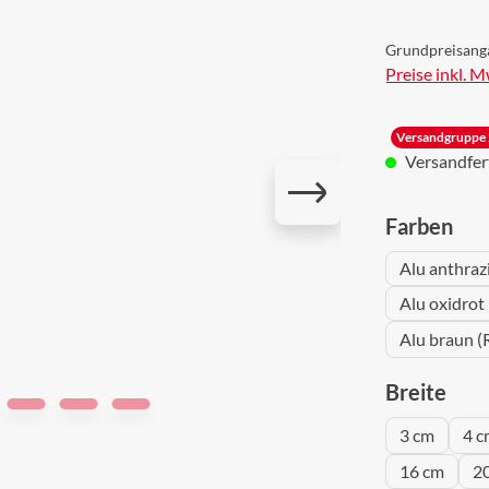
Grundpreisang
Preise inkl. 
Versandgruppe 
Versandferti
aus
Farben
Alu anthraz
Alu oxidrot
Alu braun (
aus
Breite
3 cm
4 c
16 cm
2