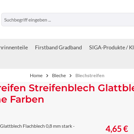
rinnenteile
Firstband Gradband
SIGA-Produkte / K
Home
Bleche
Blechstreifen
reifen Streifenblech Glattb
ne Farben
Regulärer Prei
4,65 €