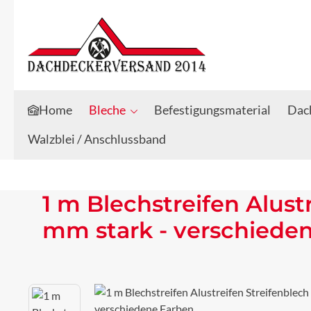
Zum Hauptinhalt springen
Zur Suche springen
Home
Bleche
Befestigungsmaterial
Dach
Walzblei / Anschlussband
1 m Blechstreifen Alust
mm stark - verschiede
Bildergalerie überspringen