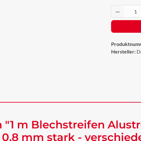
Produkt 
Produktnum
Hersteller:
D
"1 m Blechstreifen Alustr
 0,8 mm stark - verschie