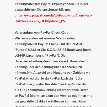
Zahlungsdienstes PayPal Express finden Sie in der
dazugehörigen Datenschutzerklärung
unter
www.paypal.com/de/webapps/mpp/ua/privacy
-full?locale.x=de_DE#Updated_PS
.
Verwendung von PayPal Check-Out
Wir verwenden auf unserer Website den
Zahlungsdienst PayPal Check-Out der PayPal
(Europe) S.à.r.l. et Cie, S.C.A. (22-24 Boulevard Royal
L-2449, Luxemburg; "PayPal"). Die
Datenverarbeitung dient dem Zweck, Ihnen die
Zahlung über den Zahlungsdienst anbieten zu
können. Mit Auswahl und Nutzung von Zahlung via
PayPal, Kreditkarte via PayPal, Lastschrift via
PayPal oder „Später Bezahlen“ via PayPal werden
die zur Zahlungsabwicklung erforderlichen Daten
an PayPal übermittelt, um den Vertrag mit Ihnen mit
der gewählten Zahlart erfüllen zu können. Diese
Verarbeitung erfolgt auf Grundlage des Art. 6 Abs. 1