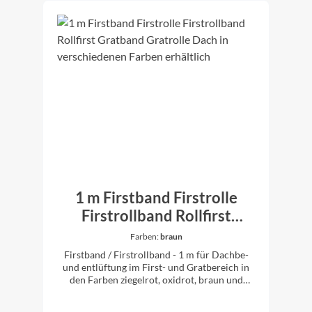
1 m Firstband Firstrolle
Firstrollband Rollfirst
Gratband Gratrolle Dach in
Farben:
braun
verschiedenen Farben
Firstband / Firstrollband - 1 m für Dachbe-
erhältlich
und entlüftung im First- und Gratbereich in
den Farben ziegelrot, oxidrot, braun und
schwarz erhältlich 1 m Firstrollband
Rollenbreite: 300 mm UV-