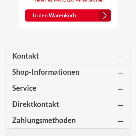
Teil 3. Perfektes anpassen an stark profilierte
Dachziegel oder Dachpfannen möglich. Hohe
Klebekraft auch bei niedrigen Temperaturen.
In den Warenkorb
Schnelle und optimale Verarbeitung sowie
Anpassung des Firstbandes an die
Profilierungen der Dacheindeckung. Kann
ohne Werkzeug verarbeitet werden. Durch
das Außenmaterial (gewelltes
Weichaluminium) ist das Firstrollband auch
optimal für Dachziegel mit hoher Profilierung
Kontakt
geeignet. Das an der Firstrolle verwendete
Butylklebeband verfügt über hohe Klebekraft
selbst bei niedrigen Temperaturen. In der
Shop-Informationen
Mitte befindet sich ein hochdiffusionsoffenes
Spezialvlies, dies bewirkt eine sehr hohe
Luftdurchlässigkeit und dadurch auch einen
Service
großen Lüftungsquerschnitt am First und
Grat. >> Verlegeanleitung
Direktkontakt
Zahlungsmethoden