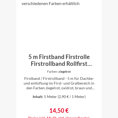
geeignet. Das an der Firstrolle verwendete
Butylklebeband verfügt über hohe Klebekraft
selbst bei niedrigen Temperaturen. In der
Mitte befindet sich ein hochdiffusionsoffenes
Spezialvlies, dies bewirkt eine sehr hohe
Luftdurchlässigkeit und dadurch auch einen
großen Lüftungsquerschnitt am First und
Grat. >> Verlegeanleitung
5 m Firstband Firstrolle
Firstrollband Rollfirst
Gratband Gratrolle Dach in
Farben:
ziegelrot
verschiedenen Farben
Firstband / Firstrollband - 5 m für Dachbe-
erhältlich
und entlüftung im First- und Gratbereich in
den Farben ziegelrot, oxidrot, braun und
schwarz erhältlich 5 m Firstrollband
Inhalt:
5 Meter
(2,90 € / 1 Meter)
Rollenbreite: 300 mm UV- stabil,
witterungsbeständigwasserabweisend Der
Lüftungsquerschnitt entspricht den
14,50 €
Regulärer Preis:
Fachregeln des deutschen
Dachdeckerhandwerksund der DIN EN 4108
Preise inkl. MwSt. zzgl. Versandkosten