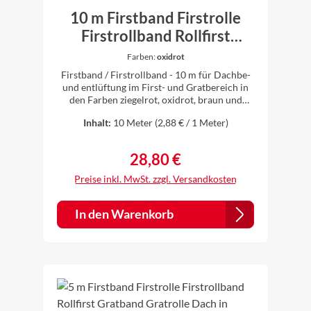
10 m Firstband Firstrolle
Firstrollband Rollfirst
Gratband Gratrolle Dach in
Farben:
oxidrot
verschiedenen Farben
Firstband / Firstrollband - 10 m für Dachbe-
erhältlich
und entlüftung im First- und Gratbereich in
den Farben ziegelrot, oxidrot, braun und
schwarz erhältlich 10 m Firstrollband
Inhalt:
10 Meter
(2,88 € / 1 Meter)
Rollenbreite: 300 mm UV- stabil,
witterungsbeständigwasserabweisend Der
Lüftungsquerschnitt entspricht den
28,80 €
Regulärer Preis:
Fachregeln des deutschen
Dachdeckerhandwerksund der DIN EN 4108
Preise inkl. MwSt. zzgl. Versandkosten
Teil 3. Perfektes anpassen an stark profilierte
Dachziegel oder Dachpfannen möglich. Hohe
Klebekraft auch bei niedrigen Temperaturen.
In den Warenkorb
Schnelle und optimale Verarbeitung sowie
Anpassung des Firstbandes an die
Profilierungen der Dacheindeckung. Kann
ohne Werkzeug verarbeitet werden. Durch
das Außenmaterial (gewelltes
Weichaluminium) ist das Firstrollband auch
optimal für Dachziegel mit hoher Profilierung