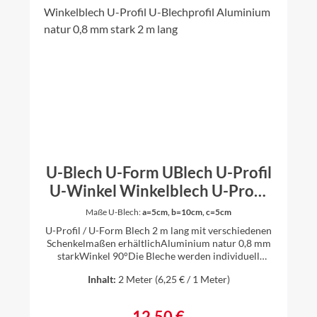
U-Blech U-Form UBlech U-Profil
U-Winkel Winkelblech U-Profil
U-Blechprofil Aluminium natur
Maße U-Blech:
a=5cm, b=10cm, c=5cm
0,8 mm stark 2 m lang
U-Profil / U-Form Blech 2 m lang mit verschiedenen
Schenkelmaßen erhältlichAluminium natur 0,8 mm
starkWinkel 90°Die Bleche werden individuell
gekantet, daher ist es für uns kein Problem auch
Inhalt:
2 Meter
(6,25 € / 1 Meter)
andere Zuschnitte und Winkel nach Ihren
Vorstellungen anzufertigen. Einfach vor dem Kauf
anfragen.