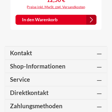
12,50 €
Regulärer Preis:
Preise inkl. MwSt. zzgl. Versandkosten
In den Warenkorb
Kontakt
Shop-Informationen
Service
Direktkontakt
Zahlungsmethoden