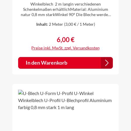
Winkelblech 2 m langin verschiedenen
Schenkelmaßen erhältlichMaterial: Aluminium
natur 0,8 mm starkWinkel 90° Die Bleche werden
individuell gekantet, daher ist es für uns kein
Inhalt:
2 Meter
(3,00 € / 1 Meter)
Problem auch andere Zuschnitte und Winkel nach
Ihren Vorstellungen anzufertigen. Einfach vor dem
Kauf anfragen.
6,00 €
Regulärer Preis:
Preise inkl. MwSt. zzgl. Versandkosten
In den Warenkorb