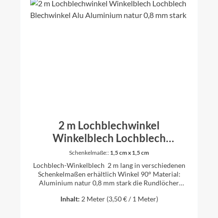
2 m Lochblechwinkel
Winkelblech Lochblech
Blechwinkel Alu Aluminium
Schenkelmaße::
1,5 cm x 1,5 cm
natur 0,8 mm stark
Lochblech-Winkelblech 2 m lang in verschiedenen
Schenkelmaßen erhältlich Winkel 90° Material:
Aluminium natur 0,8 mm stark die Rundlöcher
haben einen Durchmesser von 5 mm Lochbild RV 5-
Inhalt:
2 Meter
(3,50 € / 1 Meter)
8 (Rundlochung in versetzten Reihen) Hinweis: Da
die Lochbleche von einer Blechtafel abgeschnitten
werden vor dem kanten, ist nicht immer ein Rand