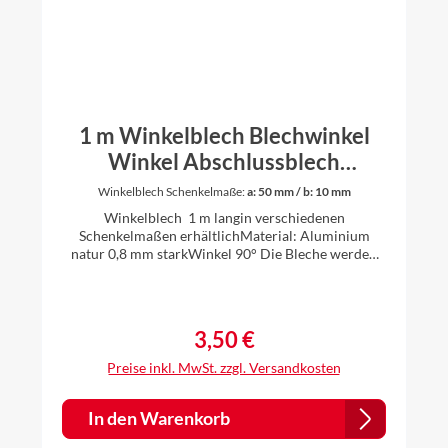
1 m Winkelblech Blechwinkel
Winkel Abschlussblech
Aluminium natur 0,8 mm stark
Winkelblech Schenkelmaße:
a: 50 mm / b: 10 mm
Winkelblech 1 m langin verschiedenen
Schenkelmaßen erhältlichMaterial: Aluminium
natur 0,8 mm starkWinkel 90° Die Bleche werden
individuell gekantet, daher ist es für uns kein
Problem auch andere Zuschnitte und Winkel nach
Ihren Vorstellungen anzufertigen. Einfach vor dem
Kauf anfragen.
3,50 €
Regulärer Preis:
Preise inkl. MwSt. zzgl. Versandkosten
In den Warenkorb