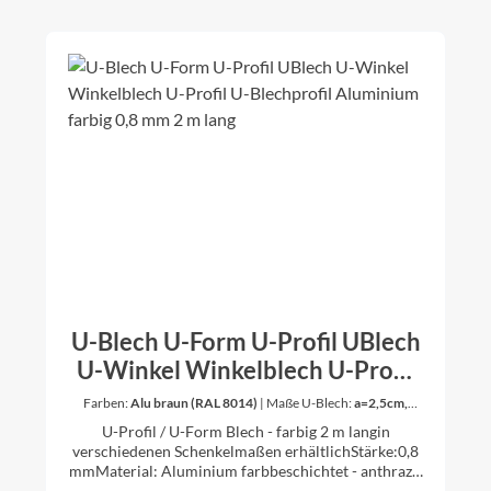
U-Blech U-Form U-Profil UBlech
U-Winkel Winkelblech U-Profil
U-Blechprofil Aluminium farbig
Farben:
Alu braun (RAL 8014)
|
Maße U-Blech:
a=2,5cm,
b=15cm, c=2,5cm
0,8 mm 2 m lang
U-Profil / U-Form Blech - farbig 2 m langin
verschiedenen Schenkelmaßen erhältlichStärke:0,8
mmMaterial: Aluminium farbbeschichtet - anthrazit
(RAL 7016), oxidrot (RAL 3009), ziegelrot (RAL