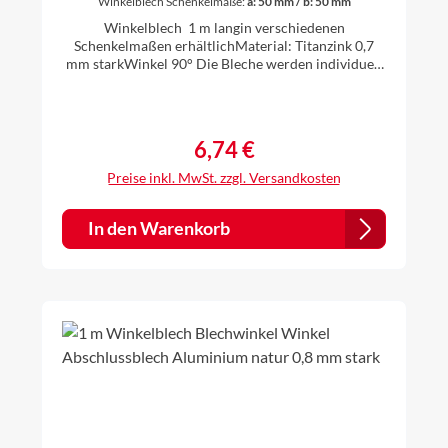
Winkelblech Schenkelmaße:
a: 50 mm / b: 50 mm
Winkelblech 1 m langin verschiedenen
Schenkelmaßen erhältlichMaterial: Titanzink 0,7
mm starkWinkel 90° Die Bleche werden individuell
gekantet, daher ist es für uns kein Problem auch
andere Zuschnitte und Winkel nach Ihren
Vorstellungen anzufertigen. Einfach vor dem Kauf
anfragen.
6,74 €
Regulärer Preis:
Preise inkl. MwSt. zzgl. Versandkosten
In den Warenkorb