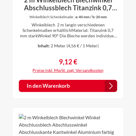
Abschlussblech Titanzink 0,7
mm stark
Winkelblech Schenkelmaße :
a: 40 mm / b: 20 mm
Winkelblech 2 m langin verschiedenen
Schenkelmaßen erhältlichMaterial: Titanzink 0,7
mm starkWinkel 90° Die Bleche werden individuell
gekantet, daher ist es für uns kein Problem auch
Inhalt:
2 Meter
(4,56 € / 1 Meter)
andere Zuschnitte und Winkel nach Ihren
Vorstellungen anzufertigen. Einfach vor dem Kauf
anfragen.
9,12 €
Regulärer Preis:
Preise inkl. MwSt. zzgl. Versandkosten
In den Warenkorb