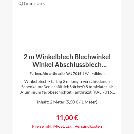
2 m Winkelblech Blechwinkel
Winkel Abschlussblech
Abschlusswinkel
Farben:
Alu anthrazit (RAL 7016)
|
Winkelblech
Schenkelmaße :
a: 75 mm / b: 75 mm
Abschlusskante Kantwinkel
Winkelblech - farbig 2 m langin verschiedenen
Aluminium farbig 0,8 mm stark
Schenkelmaßen erhältlichStärke:0,8 mmMaterial:
Aluminium farbbeschichtet - anthrazit (RAL 7016),
oxidrot (RAL 3009), ziegelrot (RAL 8004), weiß (RAL
Inhalt:
2 Meter
(5,50 € / 1 Meter)
9010), braun (RAL 8014)einseitig farbig, farbige
Seite außenWinkel 90° Die Bleche werden
individuell gekantet, daher ist es für uns kein
11,00 €
Regulärer Preis:
Problem auch andere Zuschnitte und Winkel nach
Ihren Vorstellungen anzufertigen. Einfach vor dem
Preise inkl. MwSt. zzgl. Versandkosten
Kauf anfragen.