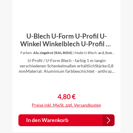
U-Blech U-Form U-Profil U-
Winkel Winkelblech U-Profil U-
Blechprofil Aluminium farbig 0,8
Farben:
Alu ziegelrot (RAL 8004)
|
Maße U-Blech:
a=2,5cm,
b=5cm, c=2,5cm
mm stark 1 m lang
U-Profil / U-Form Blech - farbig 1 m langin
verschiedenen Schenkelmaßen erhältlichStärke:0,8
mmMaterial: Aluminium farbbeschichtet - anthrazit
(RAL 7016), oxidrot (RAL 3009), ziegelrot (RAL
8004), weiß (RAL 9010), braun (RAL 8014)einseitig
farbig, farbige Seite außenWinkel 90° Die Bleche
werden individuell gekantet, daher ist es für uns kein
4,80 €
Regulärer Preis:
Problem auch andere Zuschnitte und Winkel nach
Ihren Vorstellungen anzufertigen.Einfach vor dem
Preise inkl. MwSt. zzgl. Versandkosten
Kauf anfragen.
In den Warenkorb