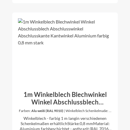
1m Winkelblech Blechwinkel
Winkel Abschlussblech
Abschlusswinkel
Farben:
Alu weiß (RAL 9010)
|
Winkelblech Schenkelmaße:
a:
60 mm / b: 60 mm
Abschlusskante Kantwinkel
Winkelblech - farbig 1 m langin verschiedenen
Aluminium farbig 0,8 mm stark
Schenkelmaßen erhältlichStärke:0,8 mmMaterial:
Aluminium farbbeschichtet - anthrazit (RAL 7016),