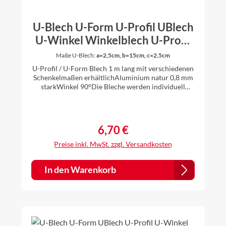
U-Blech U-Form U-Profil UBlech
U-Winkel Winkelblech U-Profil
U-Blechprofil Aluminium natur
Maße U-Blech:
a=2,5cm, b=15cm, c=2,5cm
0,8 mm stark 1 m lang
U-Profil / U-Form Blech 1 m lang mit verschiedenen
Schenkelmaßen erhältlichAluminium natur 0,8 mm
starkWinkel 90°Die Bleche werden individuell
gekantet, daher ist es für uns kein Problem auch
andere Zuschnitte und Winkel nach Ihren
Vorstellungen anzufertigen. Einfach vor dem Kauf
anfragen.
6,70 €
Regulärer Preis:
Preise inkl. MwSt. zzgl. Versandkosten
In den Warenkorb