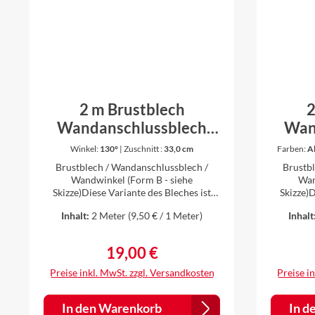
und Winkel nach Ihren Vorstellungen
anzufertigen. Bitte dazu einfach vor dem
Kauf anfragen.
2 m Brustblech
2
Wandanschlussblech
Wan
Wandwinkel Winkel
Wan
Winkel:
130°
|
Zuschnitt :
33,0 cm
Farben:
A
Dachblech Aluminium
Dach
Brustblech / Wandanschlussblech /
Brustb
Alu natur 0,8 mm stark
Alu 
Wandwinkel (Form B - siehe
Wan
Skizze)Diese Variante des Bleches ist
Skizze)Diese Variante d
(Form B)
geeignet z. B. für
Inhalt:
2 Meter
(9,50 € / 1 Meter)
Inhalt
Flachdacheindeckungen,
Fl
Trapezblecheindeckungen,
Tr
Eindeckungen mit
19,00 €
Regulärer Preis:
Doppelmuldenfalzziegeln oder
Dopp
Biberschwänzen. Länge: 2 min
Biberschwänz
Preise inkl. MwSt. zzgl. Versandkosten
Preise i
verschiedenen Zuschnitten
(Seite 
erhältlichWinkel auswählbar
Abdichtung an die Wa
(Innenwinkel)Material: Aluminium natur
Fuge 
In den Warenkorb
In d