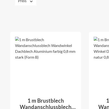
Preis
1 m Brustblech
1
Wandanschlussblech
Wan