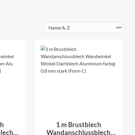
ch
1 m Brustblech
lech
Wandanschlussblech