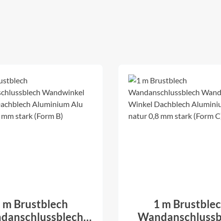
 m Brustblech
1 m Brustble
danschlussblech
Wandanschlussb