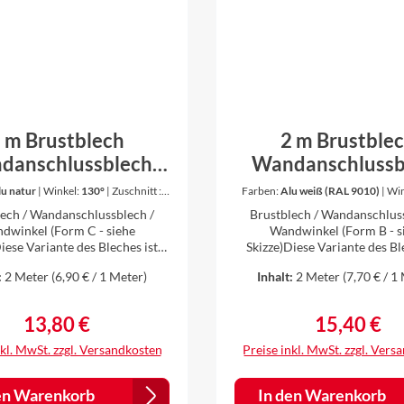
gekantet. Daher ist es für u
Problem auch andere Zuschnitte und
Winkel nach Ihren Vorstel
anzufertigen. Bitte dazu einfach vor dem
Kauf anfragen.
 m Brustblech
2 m Brustble
danschlussblech
Wandanschlussb
dwinkel Winkel
Wandwinkel Wi
lu natur
|
Winkel:
130°
|
Zuschnitt :
Farben:
Alu weiß (RAL 9010)
|
Win
20,0 cm
Zuschnitt :
25,0 cm
blech Aluminium
Dachblech Alum
lech / Wandanschlussblech /
Brustblech / Wandanschluss
natur 0,8 mm stark
farbig 0,8 mm stark
dwinkel (Form C - siehe
Wandwinkel (Form B - s
es Bleches ist
Skizze)Diese Variante des Bleches ist
(Form C)
(Form B)
geeignet z. B. für
geeignet z. B. für
:
2 Meter
(6,90 € / 1 Meter)
Inhalt:
2 Meter
(7,70 € / 1
achdacheindeckungen,
Flachdacheindeckung
apezblecheindeckungen,
Trapezblecheindeckung
Eindeckungen mit
Eindeckungen mit
13,80 €
15,40 €
Regulärer Preis:
Regulärer Pr
elmuldenfalzziegeln oder
Doppelmuldenfalzziegeln
en.Das Blech hat oben
Biberschwänzen. Länge: 
nkl. MwSt. zzgl. Versandkosten
Preise inkl. MwSt. zzgl. Vers
e) eine kleine Abkantung zur
verschiedenen Zuschni
nd mit Silikon. Die
erhältlichWinkel auswä
zur Wand muss regensicher
(Innenwinkel)Material: Aluminium
en Warenkorb
In den Warenkorb