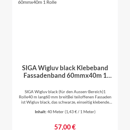
SIGA Wigluv black Klebeband
Fassadenband 60mmx40m 1
Rolle
SIGA Wigluv black (für den Aussen-Bereich)1
Rolle40 m lang60 mm breitBei teiloffenen Fassaden
ist Wigluv black, das schwarze, einseitig klebende
Hochleistungs-Band ideal für den winddichten
Inhalt:
40 Meter
(1,43 € / 1 Meter)
Anschluss von Fassadenbahnen. Verklebungen bei
Überlappungen, Durchdringungen und
Fensteranschlüssen im Aussen-Bereich sind dank
57,00 €
Regulärer Preis:
Wigluv black nicht mehr sichtbar. Ihre Vorteile: