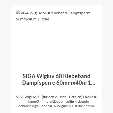
Dampfsperr-Bahnen glatte bis leicht raue
PE-/PA-/PO-/PP-Bahnen, Kraftpapiere, Aluminium
BahnenDampfbrems-Bahnen /Dampfsperr-Bahnen
bei Aufsparren-Dämmung und
DachsanierungFassaden-Bahnen >>
Sicherheitsdatenblatt
SIGA Wigluv 60 Klebeband
Dampfsperre 60mmx40m 1
Rolle
SIGA Wigluv 60 (für den Aussen - Bereich)1 Rolle40
m lang60 mm breitDas einseitig klebende
Hochleistungs-Band SIGA Wigluv 60 ist die optimale
Lösung für das dauerhaft winddichte Verkleben von