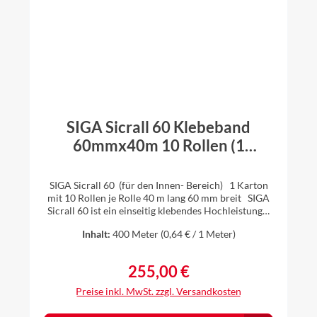
SIGA Sicrall 60 Klebeband
60mmx40m 10 Rollen (1
Karton)
SIGA Sicrall 60 (für den Innen- Bereich) 1 Karton
mit 10 Rollen je Rolle 40 m lang 60 mm breit SIGA
Sicrall 60 ist ein einseitig klebendes Hochleistungs-
Band, welches besonders für das dauerhaft
Inhalt:
400 Meter
(0,64 € / 1 Meter)
luftdichte Verkleben bei Überlappungen im
Innenbereich geeignet ist. Auch Stöße von
Holzwerkstoffplatten (z.B. OSB) können mit SIGA
255,00 €
Regulärer Preis:
Sicrall 60 einfach, schnell und sicher luftdicht
verklebt werden. Ihre Vorteile: klebt extrem stark
Preise inkl. MwSt. zzgl. Versandkosten
stabiler Träger spart Zeit bei langen Überlappungen
von Hand reissbar – spart Zeit geeignete