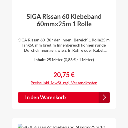
SIGA Rissan 60 Klebeband
60mmx25m 1 Rolle
SIGA Rissan 60 (für den Innen- Bereich)1 Rolle25 m
lang60 mm breitIm Innenbereich können runde
Durchdringungen, wie z. B. Rohre oder Kabel,
einfach,schnell und sicher mit dem einseitig
Inhalt:
25 Meter
(0,83 € / 1 Meter)
klebenden Hochleistungsband SIGA Rissan 60
luftdicht angeschlossen werden. Ihre Vorteile: klebt
extrem stark geschmeidiger Träger schmiegt sich
20,75 €
Regulärer Preis:
dicht um Rohre und Kabel dehnbar hält trotz
Baubewegungen dicht geeignete Untergründe:
Preise inkl. MwSt. zzgl. Versandkosten
Holz Harte
Holzwerkstoffplatten Gipsfaserplatten Gipskartonpl
atten Metall Harter Kunststoff geeignete Bahnen:
In den Warenkorb
Dampfbrems-Bahnen Dampfsperr-Bahnen glatte bis
leicht raue PE-/PA-/PO-/PP-Bahnen, Kraftpapiere,
Aluminium-Bahnen >> Sicherheitsdatenblatt