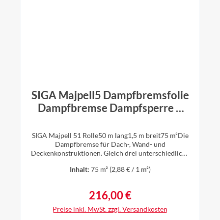
SIGA Majpell5 Dampfbremsfolie
Dampfbremse Dampfsperre 1
Rolle 75m² 1,5 m x 50m
SIGA Majpell 51 Rolle50 m lang1,5 m breit75 m²Die
Dampfbremse für Dach-, Wand- und
Deckenkonstruktionen. Gleich drei unterschiedliche
Anwendungen lassen sich mit der universell
Inhalt:
75 m²
(2,88 € / 1 m²)
einsetzbaren und leicht zu verarbeitenden
Dampfbremse Majpell abdecken: Zwischen- und
Aufsparrendämmung sowie Dachsanierung von
216,00 €
Regulärer Preis:
außen. Damit sorgt Majpell in Verbindung mit den
bewährten Hochleistungsklebern für dauerhaft
Preise inkl. MwSt. zzgl. Versandkosten
luftdichte Gebäudehüllen bei Dach-, Wand- und