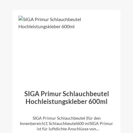
atten Beton Mauerwerk Putz geeignete
Bahnen:Dampfbrems-Bahnen und Dampfsperr-
Bahnen (glatte bis leicht raue PE-/PA-/PO-/PP-
Bahnen, Kraftpapiere, Aluminium-
Bahnen)Dampfbrems-Bahnen / Dampfsperr-Bahnen
bei Aufsparren-Dämmung und Dachsanierung
(glatte bis leicht raue PE-/PA-7PO-/PP-Bahnen) >>
Sicherheitsdatenblatt
SIGA Primur Schlauchbeutel
Hochleistungskleber 600ml
SIGA Primur Schlauchbeutel (für den
Innenbereich)1 Schlauchbeutel600 mlSIGA Primur
ist für luftdichte Anschlüsse von