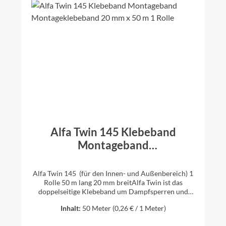
Alfa Twin 145 Klebeband
Montageband
Montageklebeband 20 mm x 50
m 1 Rolle
Alfa Twin 145 (für den Innen- und Außenbereich) 1
Rolle 50 m lang 20 mm breitAlfa Twin ist das
doppelseitige Klebeband um Dampfsperren und
Dampfbremsen an harten Bauteilen (z.B. Metall,
Inhalt:
50 Meter
(0,26 € / 1 Meter)
Holz und Kunststoff) schnell und sicher zu
befestigen. Alfa Twin besitzt eine extrem hohe