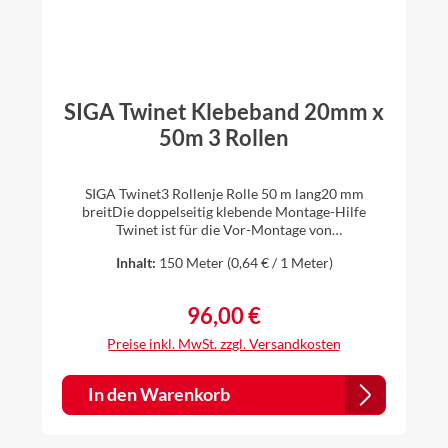
SIGA Twinet Klebeband 20mm x
50m 3 Rollen
SIGA Twinet3 Rollenje Rolle 50 m lang20 mm
breitDie doppelseitig klebende Montage-Hilfe
Twinet ist für die Vor-Montage von
Dampfbremsbahnen auf harten Untergründen wie
Inhalt:
150 Meter
(0,64 € / 1 Meter)
z.B. Metall oder Holz optimal geeignet. Bei
Dachsanierungen von aussen kann die
Dampfbremse einfach, schnell und sicher mit
96,00 €
Regulärer Preis:
Twinet luftdicht am Sparren befestigt werden. Ihre
Vorteile: doppelseitig stark klebend schnelle, sichere
Preise inkl. MwSt. zzgl. Versandkosten
Montage ohne Tacker Schutzbeschichtung
verhindert Verschmutzung bis zum Schluss einfach
verarbeitbar reissfester Trennstreifen spart Zeit
In den Warenkorb
geeignete Untergründe:Holz Harte
Holzwerkstoffplatten Metall Harter Kunststoff
geeignete Bahnen:Dampfbrems-Bahnen und