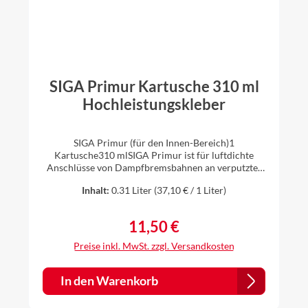
SIGA Primur Kartusche 310 ml
Hochleistungskleber
SIGA Primur (für den Innen-Bereich)1
Kartusche310 mlSIGA Primur ist für luftdichte
Anschlüsse von Dampfbremsbahnen an verputztes
Mauerwerk und andere massive Bauteile (z. B.
Inhalt:
0.31 Liter
(37,10 € / 1 Liter)
Beton, Holz) sehr gut geeignet. Da die
Hochleistungs-Klebemasse dauerhaft stark klebend
und elastisch ist, kann auf eine Anpresslatte
11,50 €
Regulärer Preis:
verzichtet werden. Ihre Vorteile: dauerhaft
elastisch nimmt Baubewegungen sicher
Preise inkl. MwSt. zzgl. Versandkosten
auf dauerhaft selbstklebend benötigt keine
Anpresslatte frei von Lösungsmitteln –unbegrenzt
haltbar, alterungsbeständig geeignete
In den Warenkorb
Untergründe:Holz Harte
HolzwerkstoffplattenGipsfaserplatten Gipskartonpl