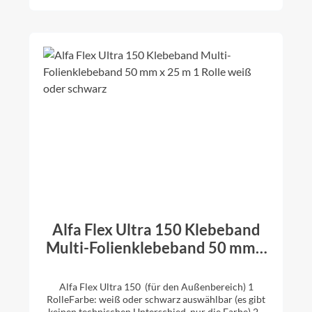
flexibel und anschmiegsam hohe
Alterungsbeständigkeit Freibewitterung 3 Monate
universell einsetzbar Lösemittelfrei >>
Sicherheitsdatenblatt>> Technisches Datenblatt >>
Merkblatt und Hinweise
Alfa Flex Ultra 150 Klebeband
Multi-Folienklebeband 50 mm x
25 m 1 Rolle weiß oder schwarz
Alfa Flex Ultra 150 (für den Außenbereich) 1
RolleFarbe: weiß oder schwarz auswählbar (es gibt
keinen technischen Unterschied, nur die Farbe) 25