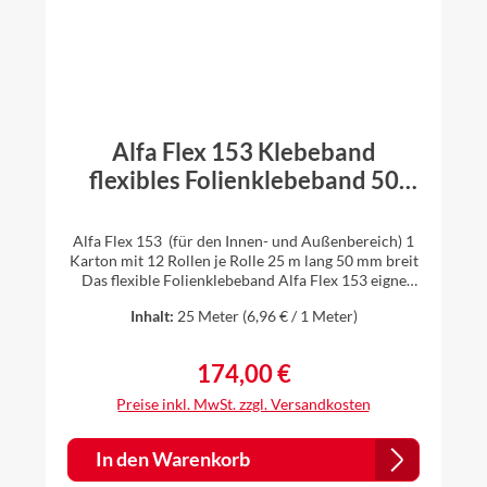
Alfa Flex 153 Klebeband
flexibles Folienklebeband 50
mm x 25 m 12 Rollen (1 Karton)
Alfa Flex 153 (für den Innen- und Außenbereich) 1
Karton mit 12 Rollen je Rolle 25 m lang 50 mm breit
Das flexible Folienklebeband Alfa Flex 153 eignet
sich für Durchdringungen und Überlappungen bei
Inhalt:
25 Meter
(6,96 € / 1 Meter)
Dampfbremsen und Dampfsperren. Es ist ein
einseitiges, aggressiv klebendes, Klebeband für die
dauerhafte luftdichte und winddichte Verklebung
174,00 €
Regulärer Preis:
von Dampfbremsbahnen bei der Wärmedämmung.
Es ist auch geeignet zum Verkleben von
Preise inkl. MwSt. zzgl. Versandkosten
Durchdringungen der Dämmebene (z.B. Kabel,
Elektrorohre, Balken, Abluftrohre) und auch
geeignet z.B. für Stöße und Fugen bei Bauplatten
In den Warenkorb
(z.B. OSB-Platten). aggressive Klebekraft hoch