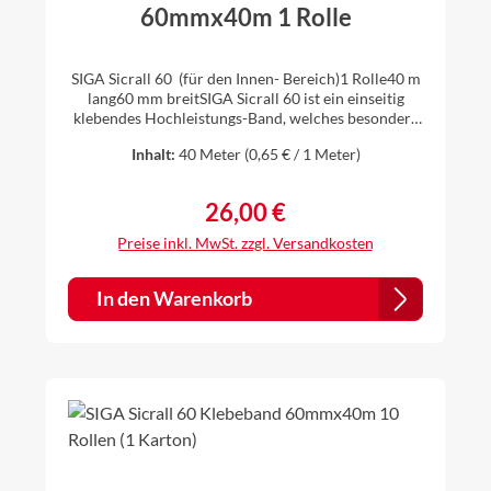
60mmx40m 1 Rolle
SIGA Sicrall 60 (für den Innen- Bereich)1 Rolle40 m
lang60 mm breitSIGA Sicrall 60 ist ein einseitig
klebendes Hochleistungs-Band, welches besonders
für das dauerhaft luftdichte Verkleben bei
Inhalt:
40 Meter
(0,65 € / 1 Meter)
Überlappungen im Innenbereich geeignet ist. Auch
Stöße von Holzwerkstoffplatten (z.B. OSB) können
mit SIGA Sicrall 60 einfach, schnell und sicher
26,00 €
Regulärer Preis:
luftdicht verklebt werden. Ihre Vorteile: klebt
extrem starkstabiler Trägerspart Zeit bei langen
Preise inkl. MwSt. zzgl. Versandkosten
Überlappungenvon Hand reissbar – spart
Zeitgeeignete Untergründe:HolzHarte
HolzwerkstoffplattenGipsfaserplattenGipskartonpla
In den Warenkorb
ttenMetallHarter Kunststoffgeeignete Bahnen:
Dampfbrems-BahnenDampfsperr-Bahnenglatte bis
leicht raue PE-/PA-/PO-/PP-Bahnen, Kraftpapiere,
Aluminium-Bahnen >> Sicherheitsdatenblatt