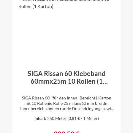
SIGA Rissan 60 Klebeband
60mmx25m 10 Rollen (1
Karton)
SIGA Rissan 60 (für den Innen- Bereich)1 Karton
mit 10 Rollenje Rolle 25 m lang60 mm breitIm
Innenbereich können runde Durchdringungen, wie
z. B. Rohre oder Kabel, einfach,schnell und sicher
Inhalt:
250 Meter
(0,81 € / 1 Meter)
mit dem einseitig klebenden Hochleistungsband
SIGA Rissan 60 luftdicht angeschlossen werden. Ihre
Vorteile: klebt extrem stark geschmeidiger