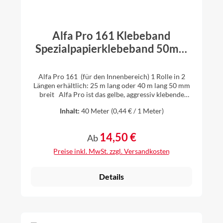
Alfa Pro 161 Klebeband
Spezialpapierklebeband 50mm
breit 1 Rolle 40m oder 25m lang
auswählbar
Alfa Pro 161 (für den Innenbereich) 1 Rolle in 2
Längen erhältlich: 25 m lang oder 40 m lang 50 mm
breit Alfa Pro ist das gelbe, aggressiv klebende
Spezialpapierband für das luftdichte Verkleben von
Inhalt:
40 Meter
(0,44 € / 1 Meter)
Folienüberlappungen bei Dampfsperren und
Dampfbremsen im Innenausbau und Dachausbau.
Alfa Pro ist auch ideal für das Überkleben von
14,50 €
Regulärer Preis:
Ab
Stößen und Fugen bei Holzwerkstoffplatten (z.B.
OSB-Platten) im Innenbereich. Vorteile: aggressiv
Preise inkl. MwSt. zzgl. Versandkosten
klebend sehr gut reißbar Spezialimprägnierung hohe
Alterungsbeständigkeit Lösemittelfrei Alfa Pro ist
geeignet für: PA-, PE-Folien (glatt, leicht rau) harte
Details
Holzwerkstoffplatten (Span-, OSB-Platten) Holz,
lackiertes Holz Kunststoff Aluminium-Folien
Kraftpapiere Metall Glas Pappen Vliese >>
Technisches Datenblatt >> Sicherheitsdatenblatt >>
Merkblatt und Hinweise