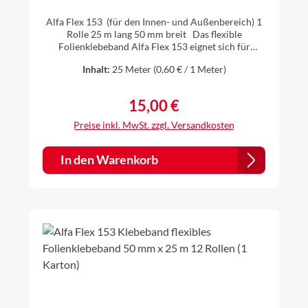
mm x 25 m 1 Rolle
Alfa Flex 153 (für den Innen- und Außenbereich) 1
Rolle 25 m lang 50 mm breit Das flexible
Folienklebeband Alfa Flex 153 eignet sich für
Durchdringungen und Überlappungen bei
Inhalt:
25 Meter
(0,60 € / 1 Meter)
Dampfbremsen und Dampfsperren. Es ist ein
einseitiges, aggressiv klebendes, Klebeband für die
dauerhafte luftdichte und winddichte Verklebung
15,00 €
Regulärer Preis:
von Dampfbremsbahnen bei der Wärmedämmung.
Es ist auch geeignet zum Verkleben von
Preise inkl. MwSt. zzgl. Versandkosten
Durchdringungen der Dämmebene (z.B. Kabel,
Elektrorohre, Balken, Abluftrohre) und auch
geeignet z.B. für Stöße und Fugen bei Bauplatten
In den Warenkorb
(z.B. OSB-Platten). aggressive Klebekraft hoch
flexibel und anschmiegsam hohe
Alterungsbeständigkeit Freibewitterung 3 Monate
universell einsetzbar Lösemittelfrei >>
Sicherheitsdatenblatt>> Technisches Datenblatt >>
Merkblatt und Hinweise