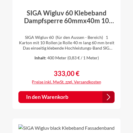
SIGA Wigluv 60 Klebeband
Dampfsperre 60mmx40m 10
Rollen (1 Karton)
SIGA Wigluv 60 (für den Aussen - Bereich) 1
Karton mit 10 Rollen je Rolle 40 m lang 60 mm breit
Das einseitig klebende Hochleistungs-Band SIGA
Wigluv 60 ist die optimale Lösung für das dauerhaft
Inhalt:
400 Meter
(0,83 € / 1 Meter)
winddichte Verkleben von Unterdach- und
Fassadenbahnen bei Überlappungen,
Durchdringungen und Anschlüssen im Aussen-
333,00 €
Regulärer Preis:
Bereich. z.B.Dachfenster winddicht verkleben Ihre
Vorteile: hohe Klebekraft bei Kälte und Hitze
Preise inkl. MwSt. zzgl. Versandkosten
diffusionsfähig sd-Wert < 2m verhindert
Kondenswasser-Stau schlagregensicher
wasserundurchlässig schützt Dach und Fassade
In den Warenkorb
dauerhaft geeignete Untergründe: Holz Harte
Holzwerkstoffplatten Gipsfaserplatten
Zementfaserplatten Metall Harter Kunststoff >>
Sicherheitsdatenblatt