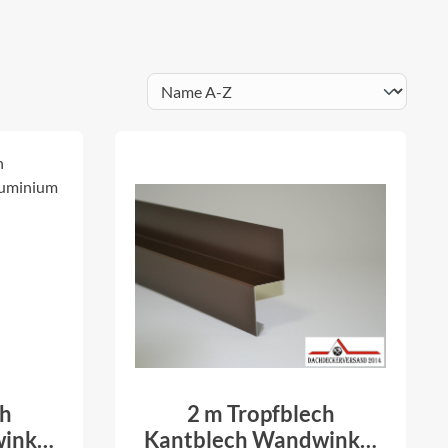
ch
2 m Tropfblech
inkel
Kantblech Wandwinkel