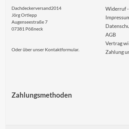
Dachdeckerversand2014
Widerruf 
Jörg Ortlepp
Impressu
Augenseestraße 7
Datenschu
07381 Pößneck
AGB
Vertrag w
Oder über unser
Kontaktformular
.
Zahlung u
Zahlungsmethoden