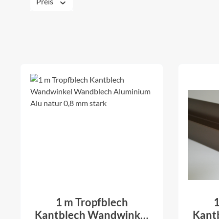
Preis
1 m Tropfblech
1
Kantblech Wandwinkel
Kant