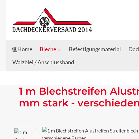
Zum Hauptinhalt springen
Zur Suche springen
Home
Bleche
Befestigungsmaterial
Dach
Walzblei / Anschlussband
1 m Blechstreifen Alust
mm stark - verschiede
Bildergalerie überspringen