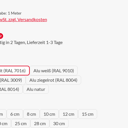
abe:
1 Meter
MwSt. zzgl. Versandkosten
2
g in 2 Tagen, Lieferzeit 1-3 Tage
wählen
it (RAL 7016)
Alu weiß (RAL 9010)
 (RAL 3009)
Alu ziegelrot (RAL 8004)
RAL 8014)
Alu natur
wählen
cm
6 cm
8 cm
10 cm
12 cm
15 cm
0 cm
25 cm
28 cm
30 cm