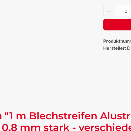
Produkt 
Produktnum
Hersteller:
D
"1 m Blechstreifen Alustr
 0,8 mm stark - verschie