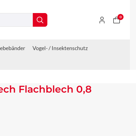
0
lebebänder
Vogel- / Insektenschutz
lech Flachblech 0,8
s: