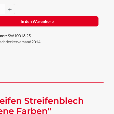
Anzahl: Gib den gewünschten Wert ein oder 
In den Warenkorb
mer:
SW10018.25
achdeckerversand2014
eifen Streifenblech
dene Farben"