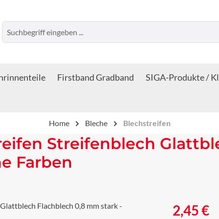
rinnenteile
Firstband Gradband
SIGA-Produkte / K
Home
Bleche
Blechstreifen
reifen Streifenblech Glattb
ne Farben
Regulärer Prei
2,45 €