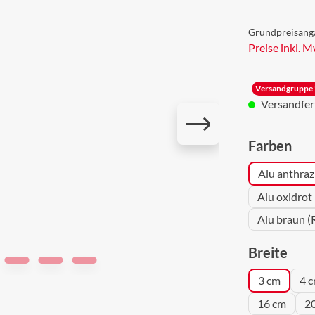
Grundpreisang
Preise inkl. 
Versandgruppe 
Versandferti
aus
Farben
Alu anthraz
Alu oxidrot
Alu braun (
aus
Breite
3 cm
4 
16 cm
2