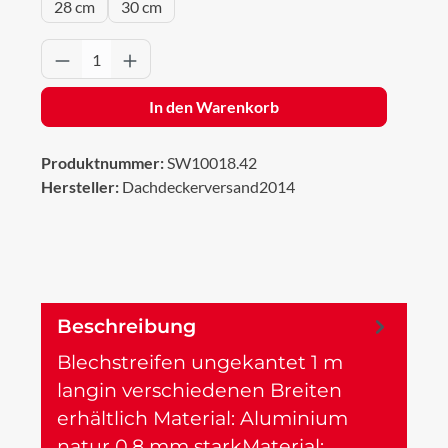
28 cm
30 cm
Produkt Anzahl: Gib den gewünschten Wert 
In den Warenkorb
Produktnummer:
SW10018.42
Hersteller:
Dachdeckerversand2014
Beschreibung
Blechstreifen ungekantet 1 m
langin verschiedenen Breiten
erhältlich Material: Aluminium
natur 0,8 mm starkMaterial:…