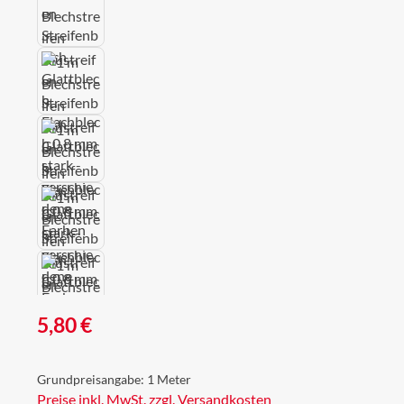
Regulärer Preis:
5,80 €
Grundpreisangabe:
1 Meter
Preise inkl. MwSt. zzgl. Versandkosten