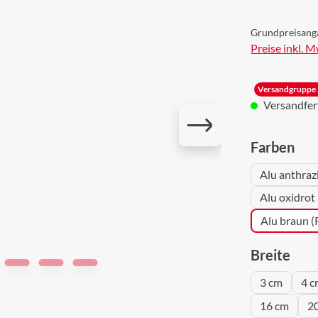
Grundpreisang
Preise inkl. 
Versandgruppe 
Versandferti
aus
Farben
Alu anthraz
Alu oxidrot
Alu braun 
aus
Breite
3 cm
4 c
16 cm
2