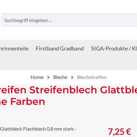
rinnenteile
Firstband Gradband
SIGA-Produkte / K
Home
Bleche
Blechstreifen
reifen Streifenblech Glattb
ne Farben
Regulärer Prei
7,25 €