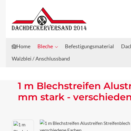
Zum Hauptinhalt springen
Zur Suche springen
Home
Bleche
Befestigungsmaterial
Dach
Walzblei / Anschlussband
1 m Blechstreifen Alust
mm stark - verschiede
Bildergalerie überspringen