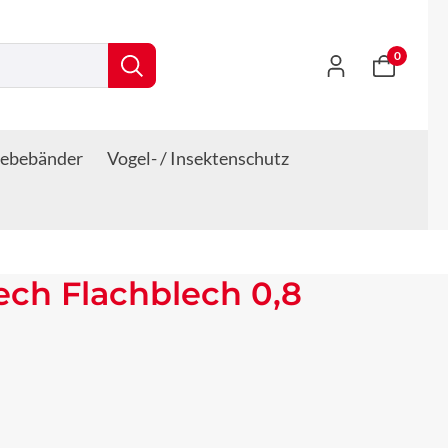
0
lebebänder
Vogel- / Insektenschutz
lech Flachblech 0,8
s: