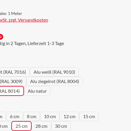
abe:
1 Meter
MwSt. zzgl. Versandkosten
2
g in 2 Tagen, Lieferzeit 1-3 Tage
wählen
it (RAL 7016)
Alu weiß (RAL 9010)
 (RAL 3009)
Alu ziegelrot (RAL 8004)
(RAL 8014)
Alu natur
wählen
m
6 cm
8 cm
10 cm
12 cm
15 cm
0 cm
25 cm
28 cm
30 cm