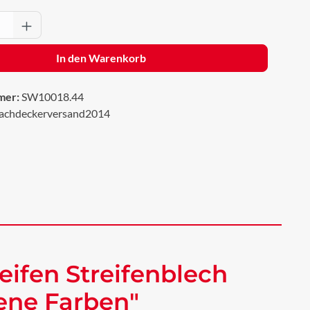
Anzahl: Gib den gewünschten Wert ein oder 
In den Warenkorb
mer:
SW10018.44
achdeckerversand2014
eifen Streifenblech
dene Farben"