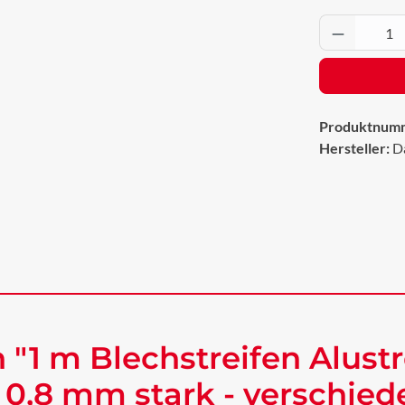
Produkt 
Produktnum
Hersteller:
D
"1 m Blechstreifen Alustr
 0,8 mm stark - verschie