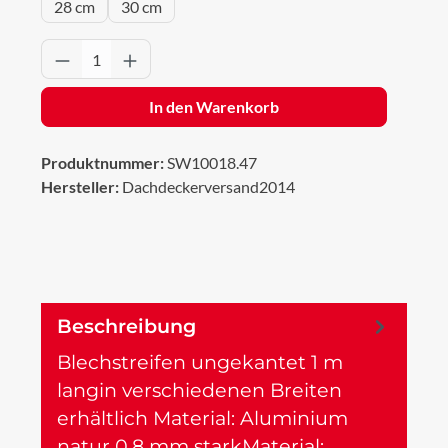
28 cm
30 cm
Produkt Anzahl: Gib den gewünschten Wert 
In den Warenkorb
Produktnummer:
SW10018.47
Hersteller:
Dachdeckerversand2014
Beschreibung
Blechstreifen ungekantet 1 m
langin verschiedenen Breiten
erhältlich Material: Aluminium
natur 0,8 mm starkMaterial:…