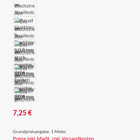
Regulärer Preis:
7,25 €
Grundpreisangabe:
1 Meter
Preise inkl. MwSt. zzgl. Versandkosten