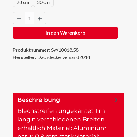
28 cm
30 cm
Produkt Anzahl: Gib den gewünschten Wert 
In den Warenkorb
Produktnummer:
SW10018.58
Hersteller:
Dachdeckerversand2014
Beschreibung
Blechstreifen ungekantet 1 m
langin verschiedenen Breiten
erhältlich Material: Aluminium
natur 0,8 mm starkMaterial:…