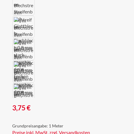
Regulärer Preis:
3,75 €
Grundpreisangabe:
1 Meter
Preise inkl. MwSt. zzgl. Versandkosten