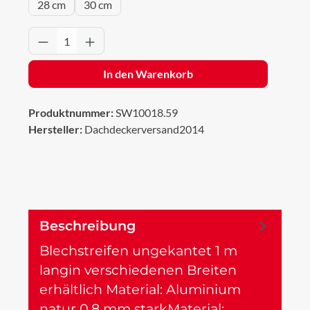
28 cm
30 cm
Produkt Anzahl: Gib den gewünschten Wert 
In den Warenkorb
Produktnummer:
SW10018.59
Hersteller:
Dachdeckerversand2014
Beschreibung
Blechstreifen ungekantet 1 m
langin verschiedenen Breiten
erhältlich Material: Aluminium
natur 0,8 mm starkMaterial:…