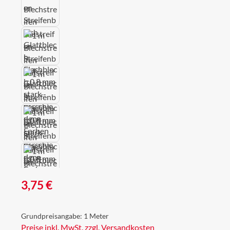
Regulärer Preis:
3,75 €
Grundpreisangabe:
1 Meter
Preise inkl. MwSt. zzgl. Versandkosten