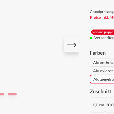
Grundpreisang
Preise inkl. 
Versandgruppe 
Versandferti
aus
Farben
Alu anthraz
Alu oxidrot
Alu ziegelr
a
Zuschnitt
16,0 cm
20,0