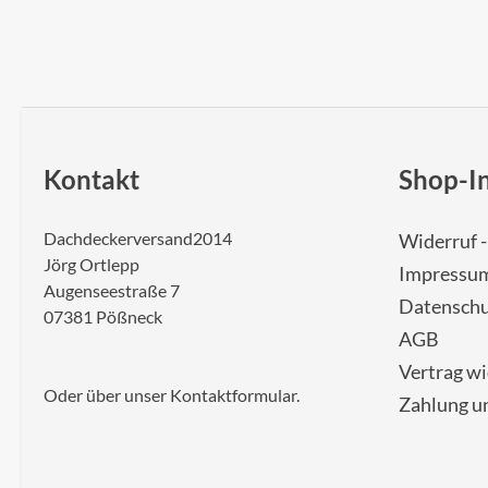
Kontakt
Shop-I
Dachdeckerversand2014
Widerruf 
Jörg Ortlepp
Impressu
Augenseestraße 7
Datenschu
07381 Pößneck
AGB
Vertrag w
Oder über unser
Kontaktformular
.
Zahlung u