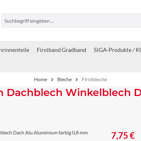
rinnenteile
Firstband Gradband
SIGA-Produkte / K
Home
Bleche
Firstbleche
ech Dachblech Winkelblech
Regulärer Prei
7,75 €