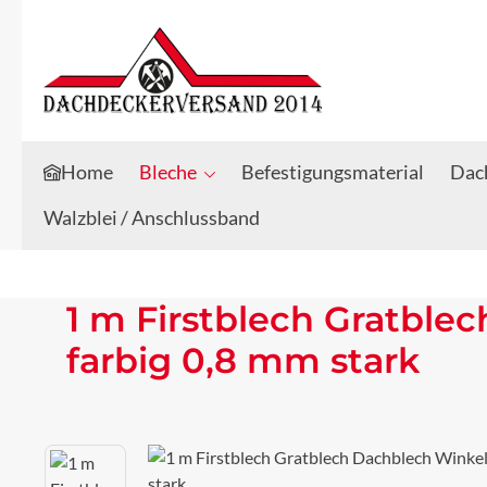
Zum Hauptinhalt springen
Zur Suche springen
Home
Bleche
Befestigungsmaterial
Dach
Walzblei / Anschlussband
1 m Firstblech Gratbl
farbig 0,8 mm stark
Bildergalerie überspringen