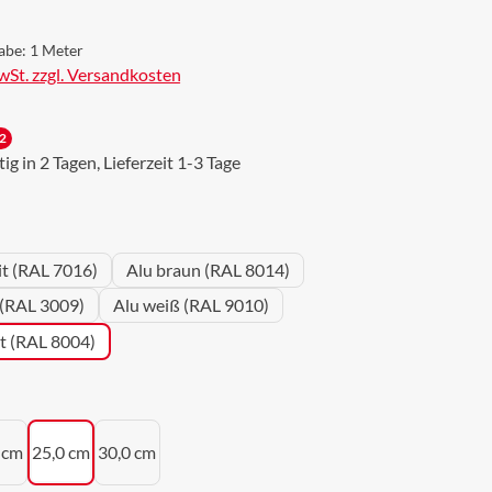
abe:
1 Meter
MwSt. zzgl. Versandkosten
2
g in 2 Tagen, Lieferzeit 1-3 Tage
wählen
it (RAL 7016)
Alu braun (RAL 8014)
 (RAL 3009)
Alu weiß (RAL 9010)
ot (RAL 8004)
uswählen
 cm
25,0 cm
30,0 cm