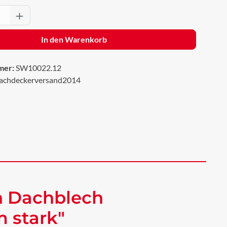
Anzahl: Gib den gewünschten Wert ein oder 
In den Warenkorb
mer:
SW10022.12
achdeckerversand2014
h Dachblech
 stark"