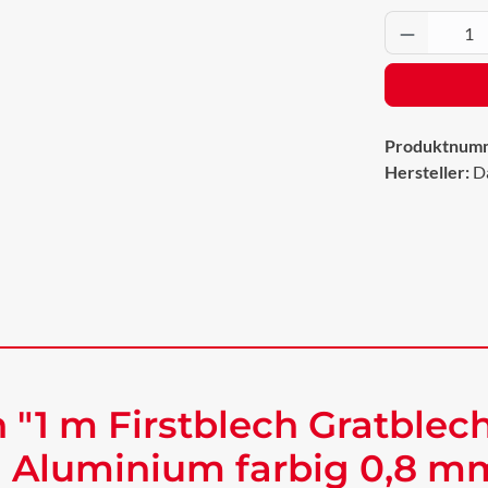
Produkt 
Produktnum
Hersteller:
D
 "1 m Firstblech Gratblec
 Aluminium farbig 0,8 mm