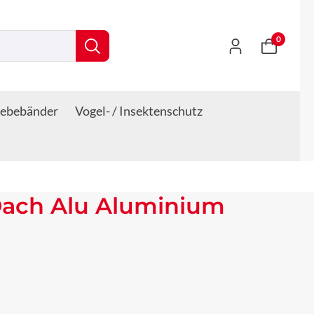
0
lebebänder
Vogel- / Insektenschutz
 Dach Alu Aluminium
s: