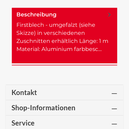
Beschreibung
Firstblech - umgefalzt (siehe
Skizze) in verschiedenen
Zuschnitten erhältlich Länge: 1 m
Material: Aluminium farbbesc…
Mehr
Kontakt
Shop-Informationen
Service